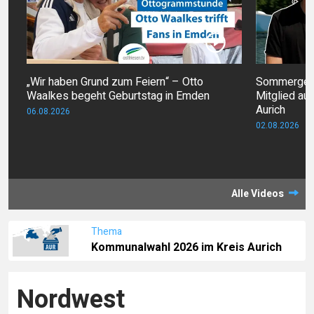
„Wir haben Grund zum Feiern“ – Otto
Sommergesic
Waalkes begeht Geburtstag in Emden
Mitglied au
Aurich
06.08.2026
02.08.2026
Alle Videos
Thema
Kommunalwahl 2026 im Kreis Aurich
Nordwest