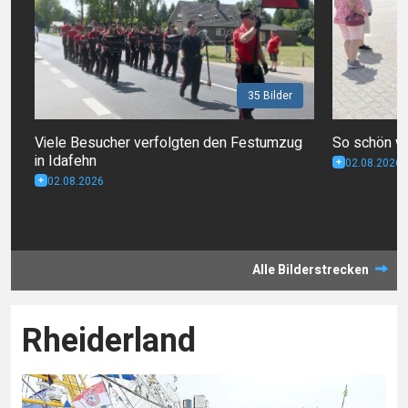
35 Bilder
Viele Besucher verfolgten den Festumzug
So schön wa
in Idafehn
02.08.2026
02.08.2026
Alle Bilderstrecken
Rheiderland