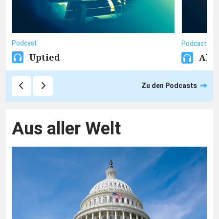
Podcast
Podcast
Uptied
Akt
Zu den Podcasts
Aus aller Welt