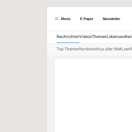
Menü
E-Paper
Newsletter
Nachrichten
Videos
Themen
Lebenswelten
Top-Themen
Nordwest
Aus aller Welt
Leer
R