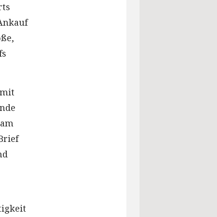
rts
Ankauf
öße,
fs
 mit
ende
sam
Brief
nd
igkeit