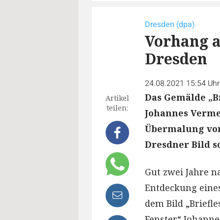
Dresden (dpa)
Vorhang a
Dresden
24.08.2021 15:54 Uh
Das Gemälde „B
Artikel
teilen:
Johannes Vermee
Übermalung von
Dresdner Bild so
Gut zwei Jahre na
Entdeckung eine
dem Bild „Brief
Fenster“ Johanne