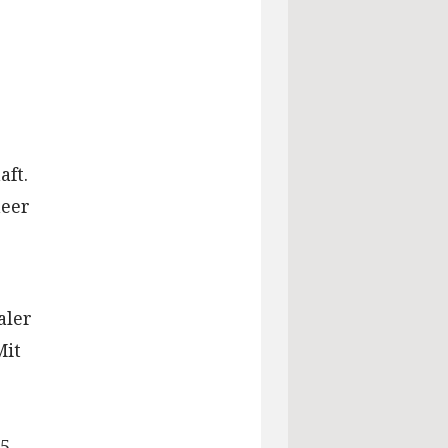
ft.
meer
aler
Mit
35