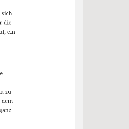
 sich
r die
l, ein
ie
en zu
ei dem
 ganz