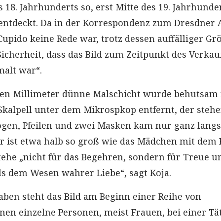
s 18. Jahrhunderts so, erst Mitte des 19. Jahrhunde
entdeckt. Da in der Korrespondenz zum Dresdner 
upido keine Rede war, trotz dessen auffälliger Gr
Sicherheit, dass das Bild zum Zeitpunkt des Verkau
alt war“.
nen Millimeter dünne Malschicht wurde behutsam
kalpell unter dem Mikrospkop entfernt, der steh
ogen, Pfeilen und zwei Masken kam nur ganz lang
r ist etwa halb so groß wie das Mädchen mit dem 
stehe „nicht für das Begehren, sondern für Treue u
ls dem Wesen wahrer Liebe“, sagt Koja.
ben steht das Bild am Beginn einer Reihe von
nen einzelne Personen, meist Frauen, bei einer Tät