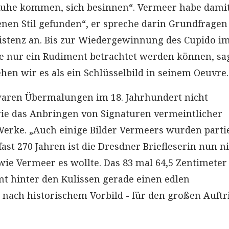
 Ruhe kommen, sich besinnen“. Vermeer habe dami
enen Stil gefunden“, er spreche darin Grundfragen
istenz an. Bis zur Wiedergewinnung des Cupido i
e nur ein Rudiment betrachtet werden können, sa
tehen wir es als ein Schlüsselbild in seinem Oeuvre.
waren Übermalungen im 18. Jahrhundert nicht
ie das Anbringen von Signaturen vermeintlicher
Werke. „Auch einige Bilder Vermeers wurden partie
ast 270 Jahren ist die Dresdner Briefleserin nun n
 wie Vermeer es wollte. Das 83 mal 64,5 Zentimete
 hinter den Kulissen gerade einen edlen
ach historischem Vorbild - für den großen Auftri