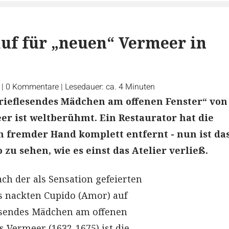
uf für „neuen“ Vermeer in
r
|
0
Kommentare
|
Lesedauer: ca. 4 Minuten
rieflesendes Mädchen am offenen Fenster“ von
r ist weltberühmt. Ein Restaurator hat die
 fremder Hand komplett entfernt - nun ist da
 zu sehen, wie es einst das Atelier verließ.
ch der als Sensation gefeierten
s nackten Cupido (Amor) auf
lesendes Mädchen am offenen
s Vermeer (1632-1675) ist die