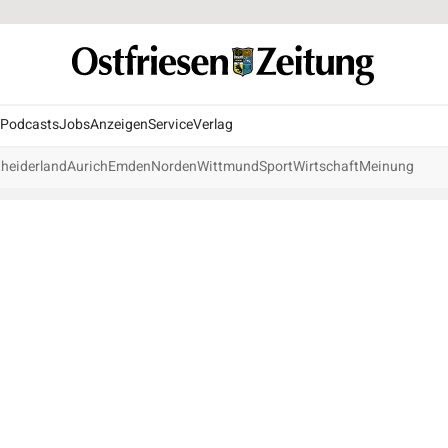
Podcasts
Jobs
Anzeigen
Service
Verlag
heiderland
Aurich
Emden
Norden
Wittmund
Sport
Wirtschaft
Meinung