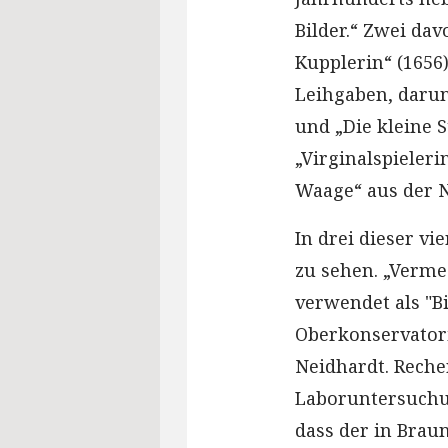
Bilder.“ Zwei dav
Kupplerin“ (1656
Leihgaben, darun
und „Die kleine
„Virginalspieler
Waage“ aus der N
In drei dieser vi
zu sehen. „Vermee
verwendet als "Bi
Oberkonservator
Neidhardt. Rech
Laboruntersuchun
dass der in Brau