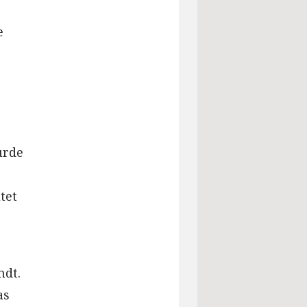
e
urde
tet
ndt.
as