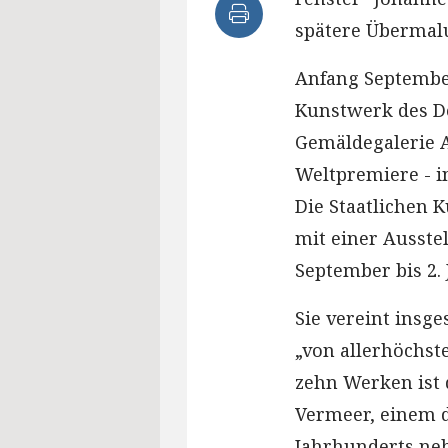
spätere Übermalu
Anfang Septembe
Kunstwerk des De
Gemäldegalerie A
Weltpremiere - i
Die Staatlichen 
mit einer Ausste
September bis 2. 
Sie vereint insg
„von allerhöchst
zehn Werken ist 
Vermeer, einem d
Jahrhunderts neb