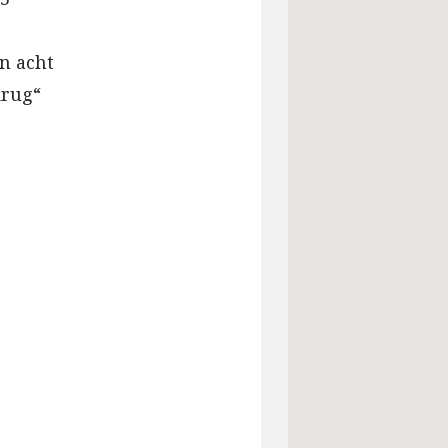
n acht
krug“