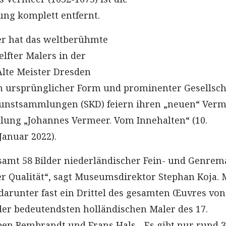
ng komplett entfernt.
r hat das weltberühmte
lfter Malers in der
lte Meister Dresden
n ursprünglicher Form und prominenter Gesellscha
Kunstsammlungen (SKD) feiern ihren „neuen“ Ver
llung „Johannes Vermeer. Vom Innehalten“ (10.
Januar 2022).
esamt 58 Bilder niederländischer Fein- und Genrem
er Qualität“, sagt Museumsdirektor Stephan Koja. 
darunter fast ein Drittel des gesamten Œuvres von
er bedeutendsten holländischen Maler des 17.
en Rembrandt und Frans Hals. „Es gibt nur rund 