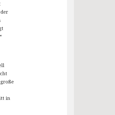
t
 der
m
gt
“
ll
icht
r große
tt in