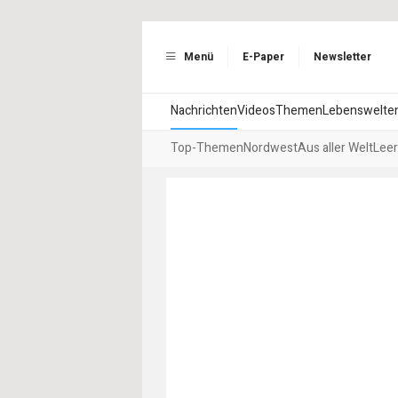
Menü
E-Paper
Newsletter
Nachrichten
Videos
Themen
Lebenswelte
Top-Themen
Nordwest
Aus aller Welt
Leer