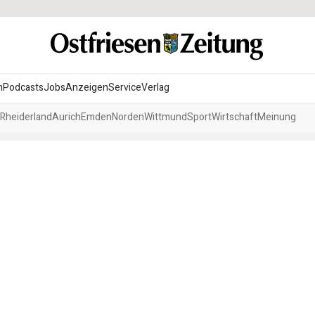
n
Podcasts
Jobs
Anzeigen
Service
Verlag
Rheiderland
Aurich
Emden
Norden
Wittmund
Sport
Wirtschaft
Meinung