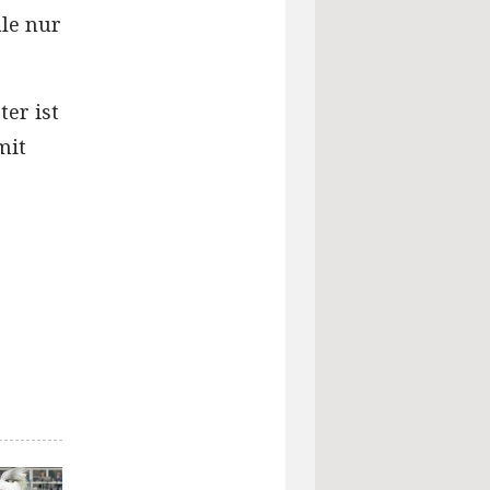
le nur
ter ist
mit