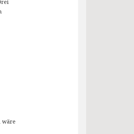
rei
m
m wäre