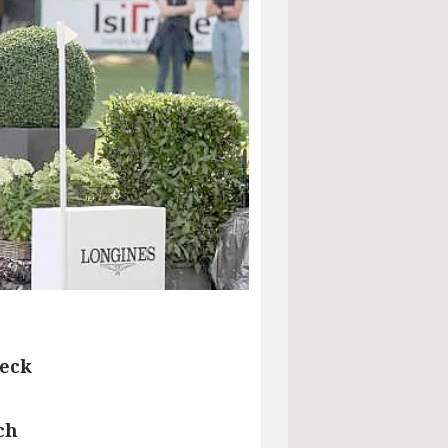
beck
ch