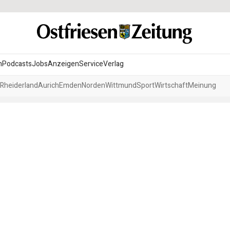
n
Podcasts
Jobs
Anzeigen
Service
Verlag
Rheiderland
Aurich
Emden
Norden
Wittmund
Sport
Wirtschaft
Meinung