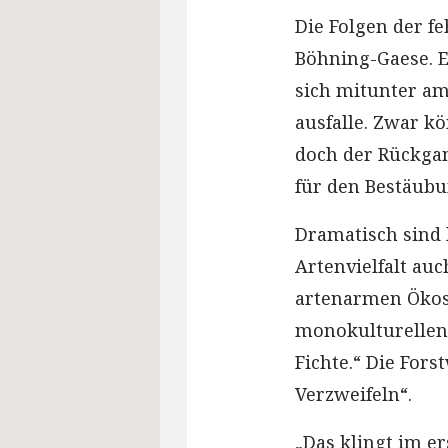
Die Folgen der fe
Böhning-Gaese. Es
sich mitunter am
ausfalle. Zwar k
doch der Rückgan
für den Bestäubu
Dramatisch sind 
Artenvielfalt auc
artenarmen Ökosy
monokulturellen
Fichte.“ Die For
Verzweifeln“.
„Das klingt im e