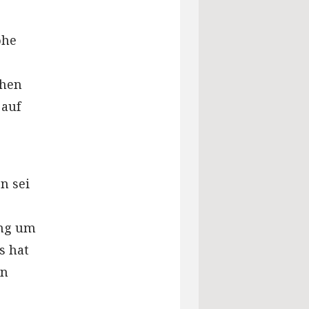
ohe
chen
 auf
n sei
ang um
s hat
in