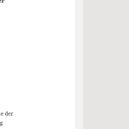
er
e der
ag