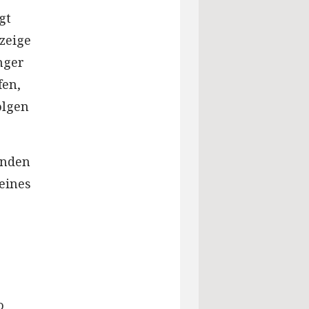
gt
 zeige
nger
fen,
olgen
enden
 eines
o