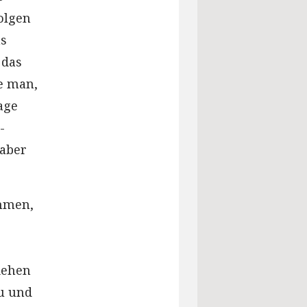
olgen
ns
 das
he man,
age
-
 aber
ommen,
iehen
au und