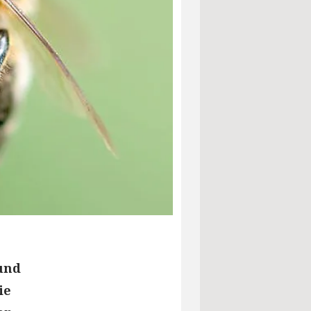
und
ie