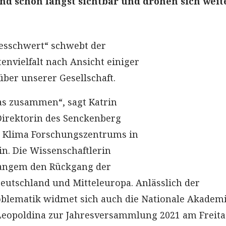
ind schon längst sichtbar und drohen sich weit
esschwert“ schwebt der
envielfalt nach Ansicht einiger
über unserer Gesellschaft.
as zusammen“, sagt Katrin
Direktorin des Senckenberg
d Klima Forschungszentrums in
n. Die Wissenschaftlerin
 langem den Rückgang der
Deutschland und Mitteleuropa. Anlässlich der
blematik widmet sich auch die Nationale Akademi
Leopoldina zur Jahresversammlung 2021 am Freit