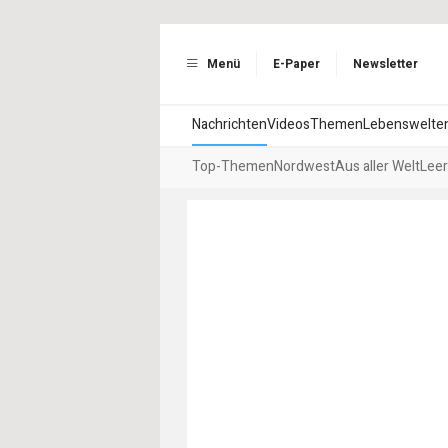
Menü
E-Paper
Newsletter
Nachrichten
Videos
Themen
Lebenswelte
Top-Themen
Nordwest
Aus aller Welt
Leer