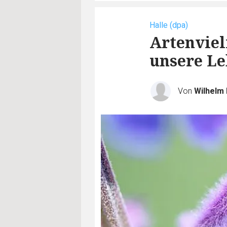
Halle (dpa)
Artenviel
unsere L
Von
Wilhelm 