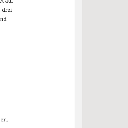
t auf
 drei
und
ben.