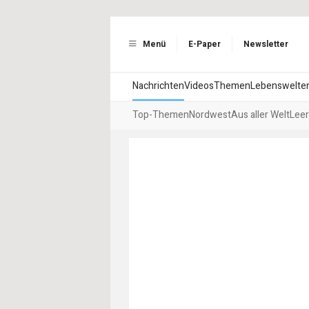
Menü
E-Paper
Newsletter
Nachrichten
Videos
Themen
Lebenswelte
Top-Themen
Nordwest
Aus aller Welt
Leer