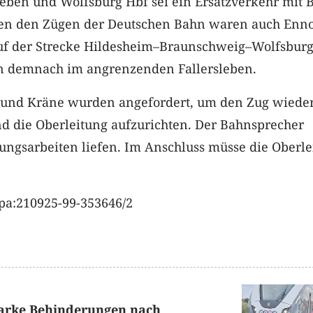
leben und Wolfsburg Hbf sei ein Ersatzverkehr mit 
ben den Zügen der Deutschen Bahn waren auch Enn
auf der Strecke Hildesheim–Braunschweig–Wolfsbur
n demnach im angrenzenden Fallersleben.
 und Kräne wurden angefordert, um den Zug wieder
nd die Oberleitung aufzurichten. Der Bahnsprecher
gungsarbeiten liefen. Im Anschluss müsse die Oberle
.
pa:210925-99-353646/2
Starke Behinderungen nach