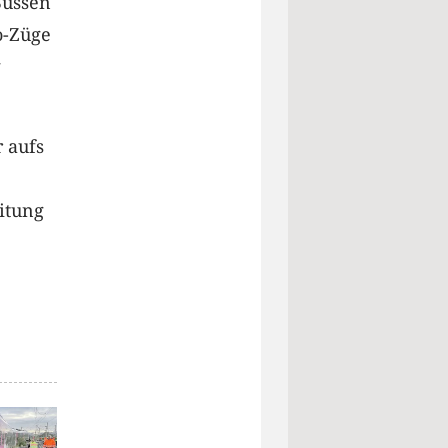
Bussen
o-Züge
g
 aufs
itung