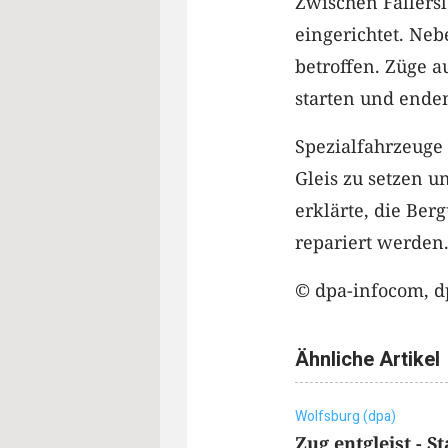
Zwischen Fallers
eingerichtet. Ne
betroffen. Züge 
starten und ende
Spezialfahrzeuge
Gleis zu setzen u
erklärte, die Ber
repariert werden
© dpa-infocom, d
Ähnliche Artikel
Wolfsburg (dpa)
Zug entgleist - 