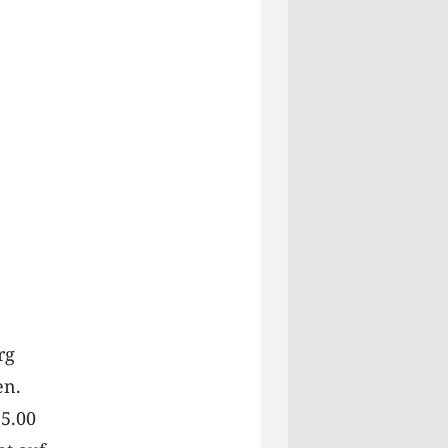
rg
en.
5.00