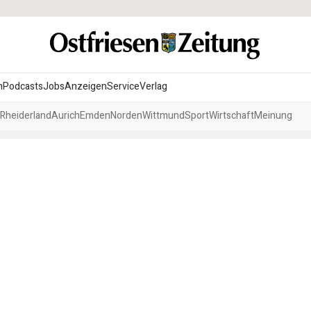
n
Podcasts
Jobs
Anzeigen
Service
Verlag
Rheiderland
Aurich
Emden
Norden
Wittmund
Sport
Wirtschaft
Meinung