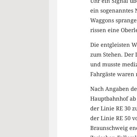
Uhr ein Signal ü
ein sogenanntes N
Waggons sprange
rissen eine Oberl
Die entgleisten 
zum Stehen. Der L
und musste mediz
Fahrgäste waren 
Nach Angaben der
Hauptbahnhof ab
der Linie RE 30 z
der Linie RE 50 
Braunschweig end