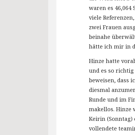
waren es 46,064 S
viele Referenzen,
zwei Frauen ausg
beinahe überwält
hätte ich mir in
Hinze hatte vora
und es so richti
beweisen, dass i
diesmal anzumerk
Runde und im Fin
makellos. Hinze 
Keirin (Sonntag) 
vollendete teami