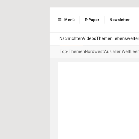
Menü
E-Paper
Newsletter
Nachrichten
Videos
Themen
Lebenswelte
Top-Themen
Nordwest
Aus aller Welt
Leer