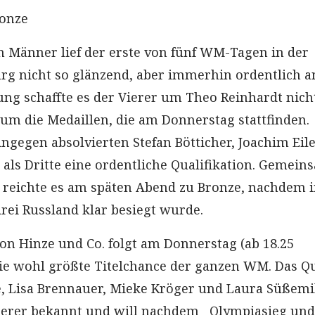
onze
n Männer lief der erste von fünf WM-Tagen in der
g nicht so glänzend, aber immerhin ordentlich an
ng schaffte es der Vierer um Theo Reinhardt nich
 um die Medaillen, die am Donnerstag stattfinden.
ngegen absolvierten Stefan Bötticher, Joachim Eil
 als Dritte eine ordentliche Qualifikation. Gemein
 reichte es am späten Abend zu Bronze, nachdem 
rei Russland klar besiegt wurde.
on Hinze und Co. folgt am Donnerstag (ab 18.25
ie wohl größte Titelchance der ganzen WM. Das Qu
, Lisa Brennauer, Mieke Kröger und Laura Süßemil
Vierer bekannt und will nachdem Olympiasieg un