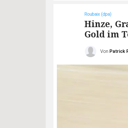
Roubaix (dpa)
Hinze, Gr
Gold im 
Von
Patrick 