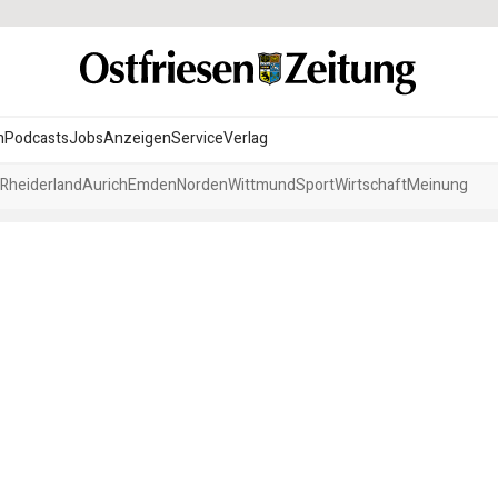
n
Podcasts
Jobs
Anzeigen
Service
Verlag
Rheiderland
Aurich
Emden
Norden
Wittmund
Sport
Wirtschaft
Meinung