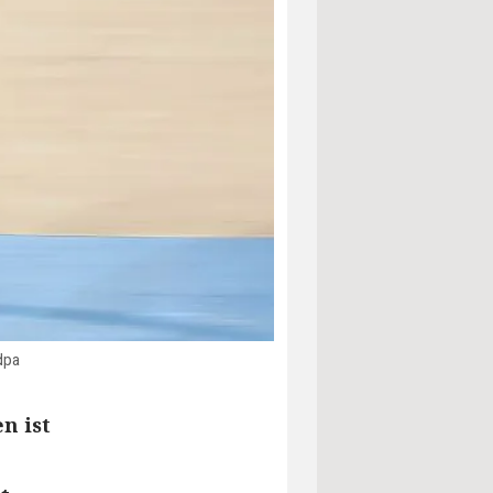
dpa
n ist