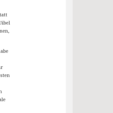
tatt
Uibel
nen,
habe
hr
rsten
m
ale