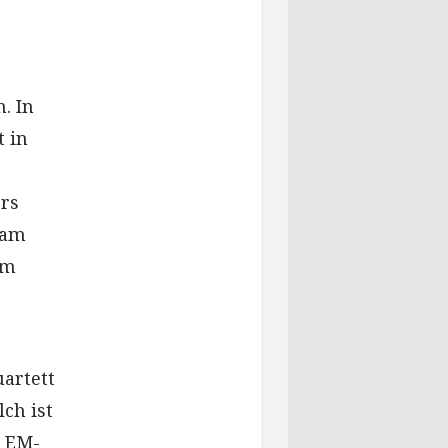
. In
t in
ers
sam
im
artett
ch ist
d EM-