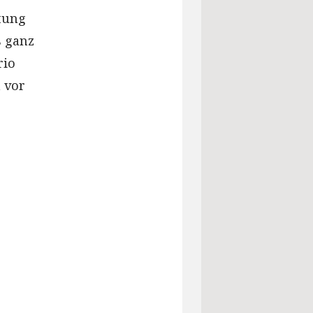
rtung
s ganz
rio
 vor