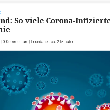
d
nd: So viele Corona-Infiziert
nie
r
|
0
Kommentare
|
Lesedauer: ca. 2 Minuten