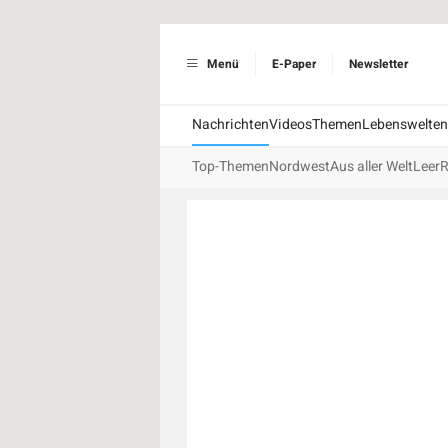
Menü
E-Paper
Newsletter
Nachrichten
Videos
Themen
Lebenswelten
Top-Themen
Nordwest
Aus aller Welt
Leer
R