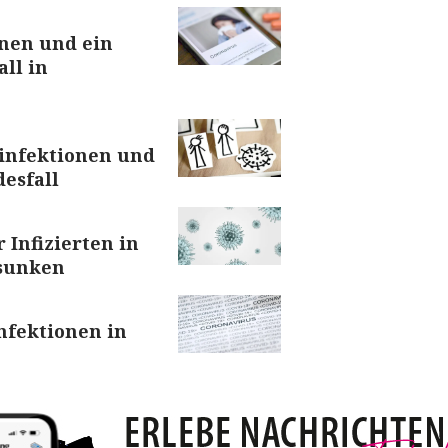
onen und ein
all in
uinfektionen und
desfall
 Infizierten in
esunken
nfektionen in