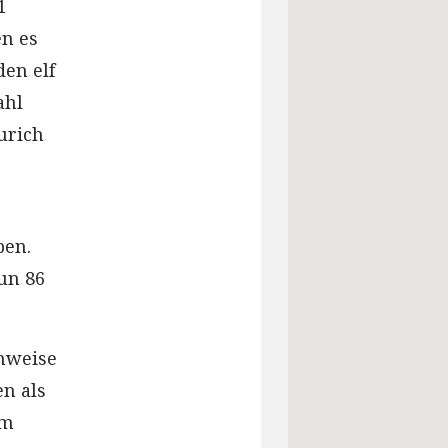
1
n es
en elf
ahl
urich
ben.
nun 86
hweise
n als
am