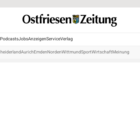
Podcasts
Jobs
Anzeigen
Service
Verlag
heiderland
Aurich
Emden
Norden
Wittmund
Sport
Wirtschaft
Meinung