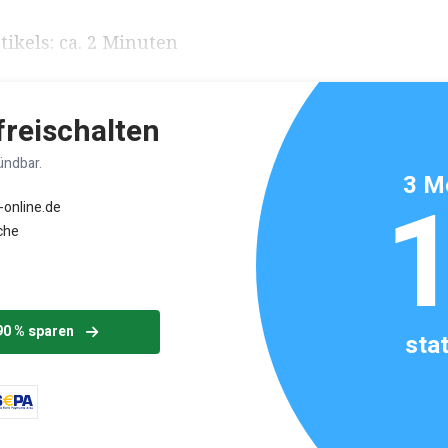
ikels: ca. 2 Minuten
 freischalten
ündbar.
3 M
-online.de
che
90 % sparen
sta