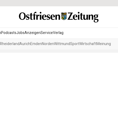
n
Podcasts
Jobs
Anzeigen
Service
Verlag
Rheiderland
Aurich
Emden
Norden
Wittmund
Sport
Wirtschaft
Meinung