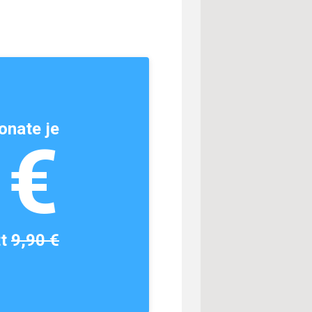
onate je
1€
tt
9,90 €