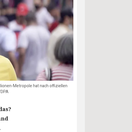
ionen-Metropole hat nach offiziellen
e/DPA
das?
and
.