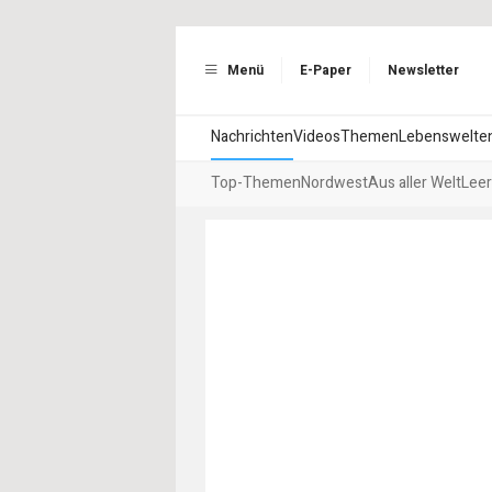
Menü
E-Paper
Newsletter
Nachrichten
Videos
Themen
Lebenswelte
Top-Themen
Nordwest
Aus aller Welt
Leer