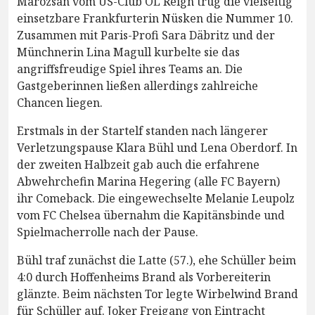
Marozsan vom US-Club OL Reign trug die vielseitig
einsetzbare Frankfurterin Nüsken die Nummer 10.
Zusammen mit Paris-Profi Sara Däbritz und der
Münchnerin Lina Magull kurbelte sie das
angriffsfreudige Spiel ihres Teams an. Die
Gastgeberinnen ließen allerdings zahlreiche
Chancen liegen.
Erstmals in der Startelf standen nach längerer
Verletzungspause Klara Bühl und Lena Oberdorf. In
der zweiten Halbzeit gab auch die erfahrene
Abwehrchefin Marina Hegering (alle FC Bayern)
ihr Comeback. Die eingewechselte Melanie Leupolz
vom FC Chelsea übernahm die Kapitänsbinde und
Spielmacherrolle nach der Pause.
Bühl traf zunächst die Latte (57.), ehe Schüller beim
4:0 durch Hoffenheims Brand als Vorbereiterin
glänzte. Beim nächsten Tor legte Wirbelwind Brand
für Schüller auf. Joker Freigang von Eintracht