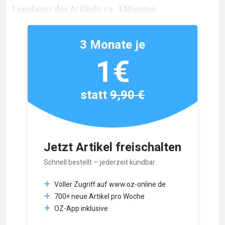
Lesedauer des Artikels: ca. 4 Minuten
3 Monate je
1€
statt
9,90 €
Jetzt Artikel freischalten
Schnell bestellt – jederzeit kündbar.
Voller Zugriff auf www.oz-online.de
700+ neue Artikel pro Woche
OZ-App inklusive