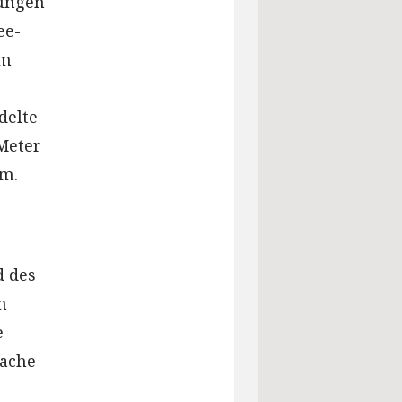
gungen
ee-
em
delte
 Meter
um.
d des
n
e
wache