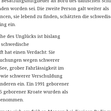
Besatzungsmitglieder an Bord des dänischen Schi
den worden sei. Die zweite Person galt weiter als
ancen, sie lebend zu finden, schätzten die schwedi
ing ein.
he des Unglücks ist bislang
e schwedische
t hat einen Verdacht: Sie
rsuchungen wegen schwerer
See, grober Fahrlässigkeit im
sowie schwerer Verschuldung
anderen ein. Ein 1991 geborener
65 geborener Kroate wurden als
tgenommen.