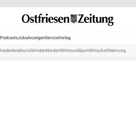
Podcasts
Jobs
Anzeigen
Service
Verlag
heiderland
Aurich
Emden
Norden
Wittmund
Sport
Wirtschaft
Meinung