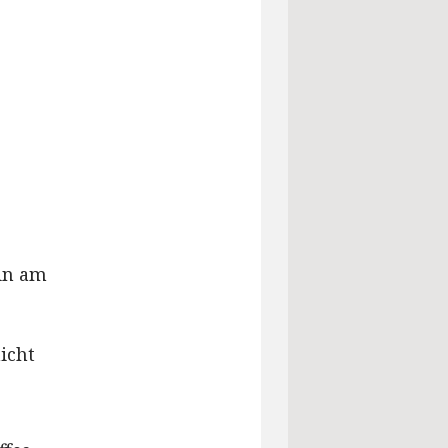
rin am
icht