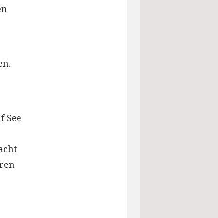
en
en.
f See
acht
eren