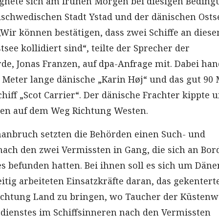
ignete sich am frühen Morgen bei diesigen Bedin
schwedischen Stadt Ystad und der dänischen Osts
„Wir können bestätigen, dass zwei Schiffe an dies
see kollidiert sind“, teilte der Sprecher der
rde, Jonas Franzen, auf dpa-Anfrage mit. Dabei han
5 Meter lange dänische „Karin Høj“ und das gut 90
chiff „Scot Carrier“. Der dänische Frachter kippte 
ren auf dem Weg Richtung Westen.
anbruch setzten die Behörden einen Such- und
nach den zwei Vermissten in Gang, die sich an Bor
es befunden hatten. Bei ihnen soll es sich um Däne
itig arbeiteten Einsatzkräfte daran, das gekentert
Richtung Land zu bringen, wo Taucher der Küsten
dienstes im Schiffsinneren nach den Vermissten