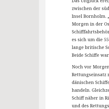
Das Unglück ere
zwischen der süd
Insel Bornholm. 
Morgen in der Ost
Schifffahrtsbehö
es sich um die 5
lange britische S
Beide Schiffe wa
Noch vor Morgen
Rettungseinsatz 
dänischen Schiff
handeln. Gleichze
Schiff näher in 
und des Rettungs