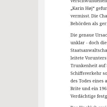
verschwundenen 
„Karin Høj“ gefun
vermisst. Die Ch
Behörden als ger
Die genaue Ursac
unklar - doch di
Staatsanwaltschaf
leitete Vorunte
Trunkenheit auf 
Schiffsverkehr 
des Todes eines 
Brite und ein 19
Verdächtige fes