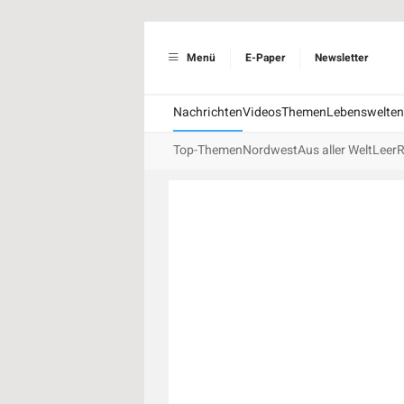
Menü
E-Paper
Newsletter
Nachrichten
Videos
Themen
Lebenswelten
Top-Themen
Nordwest
Aus aller Welt
Leer
R