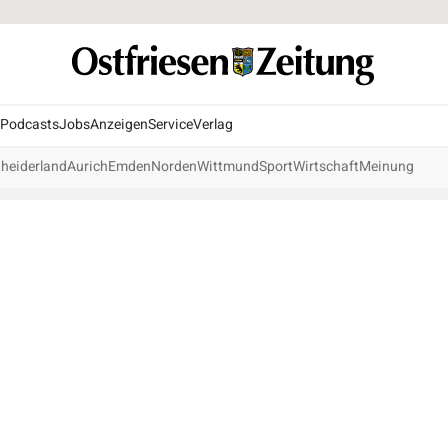
Podcasts
Jobs
Anzeigen
Service
Verlag
heiderland
Aurich
Emden
Norden
Wittmund
Sport
Wirtschaft
Meinung