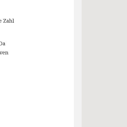
e Zahl
Da
iven