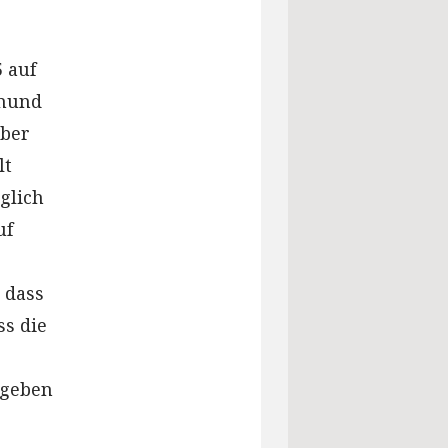
 auf
tmund
Über
lt
glich
uf
 dass
ss die
rgeben