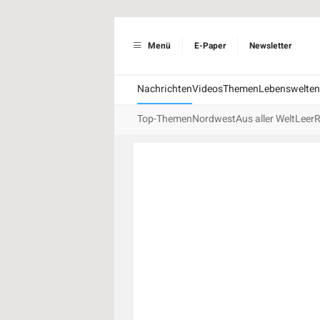
Menü
E-Paper
Newsletter
Nachrichten
Videos
Themen
Lebenswelten
Top-Themen
Nordwest
Aus aller Welt
Leer
R