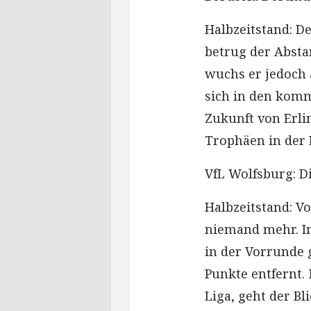
Halbzeitstand: D
betrug der Absta
wuchs er jedoch 
sich in den kom
Zukunft von Erli
Trophäen in der
VfL Wolfsburg: D
Halbzeitstand: V
niemand mehr. In
in der Vorrunde g
Punkte entfernt. 
Liga, geht der B