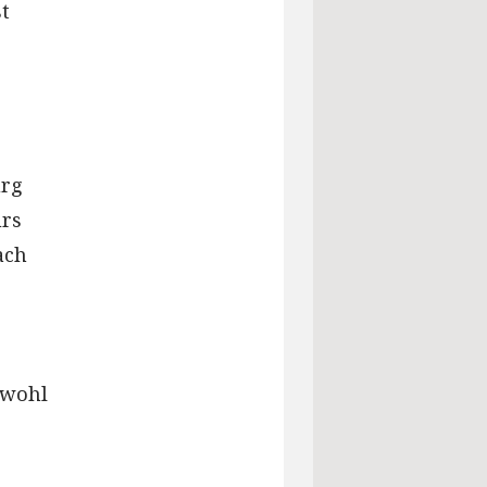
t
urg
urs
ach
 wohl