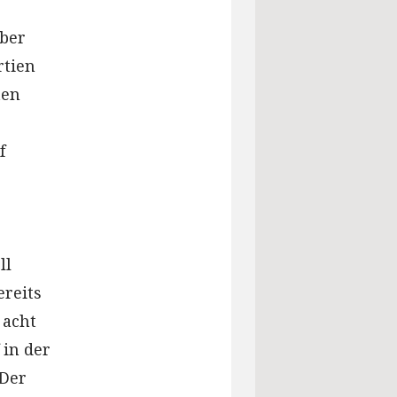
mber
rtien
ten
f
ll
ereits
 acht
 in der
 Der