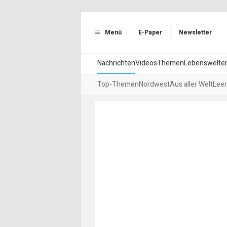
Menü
E-Paper
Newsletter
Nachrichten
Videos
Themen
Lebenswelte
Top-Themen
Nordwest
Aus aller Welt
Leer