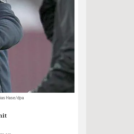
bias Hase/dpa
mit