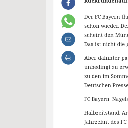
Rückrundenauft
Der FC Bayern thr
schon wieder. Der
scheint den Mü
Das ist nicht di
Aber dahinter pas
unbedingt zu er
zu den im Somme
Deutschen Presse
FC Bayern: Nagel
Halbzeitstand: A
Jahrzehnt des FC