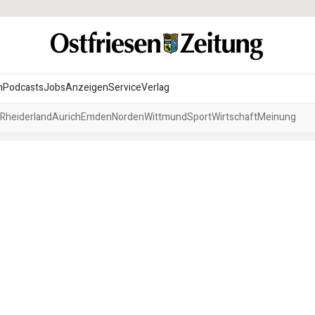
n
Podcasts
Jobs
Anzeigen
Service
Verlag
Rheiderland
Aurich
Emden
Norden
Wittmund
Sport
Wirtschaft
Meinung