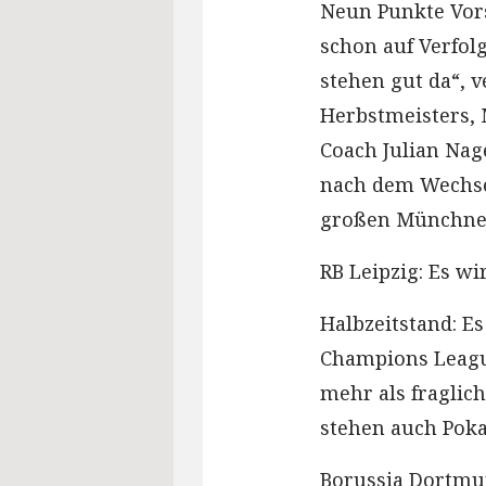
Neun Punkte Vor
schon auf Verfol
stehen gut da“, 
Herbstmeisters, 
Coach Julian Nag
nach dem Wechsel
großen Münchner
RB Leipzig: Es wi
Halbzeitstand: Es
Champions League
mehr als fraglic
stehen auch Poka
Borussia Dortmun