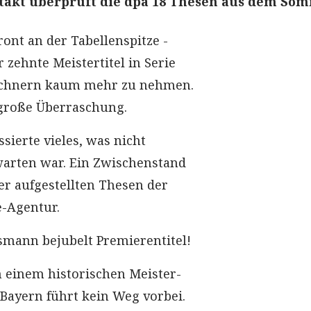
akt überprüft die dpa 18 Thesen aus dem Som
ont an der Tabellenspitze -
 zehnte Meistertitel in Serie
nchnern kaum mehr zu nehmen.
e große Überraschung.
sierte vieles, was nicht
warten war. Ein Zwischenstand
r aufgestellten Thesen der
-Agentur.
smann bejubelt Premierentitel!
n einem historischen Meister-
 Bayern führt kein Weg vorbei.