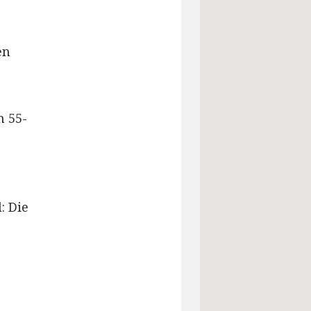
en
e
m 55-
: Die