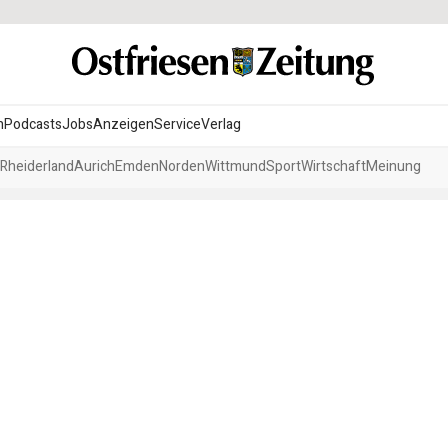
n
Podcasts
Jobs
Anzeigen
Service
Verlag
Rheiderland
Aurich
Emden
Norden
Wittmund
Sport
Wirtschaft
Meinung