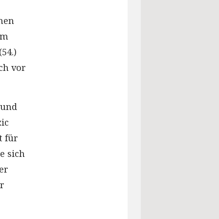
inen
em
54.)
ch vor
 und
zic
t für
e sich
er
er