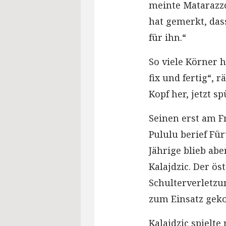
meinte Matarazzo
hat gemerkt, dass
für ihn.“
So viele Körner h
fix und fertig“, 
Kopf her, jetzt s
Seinen erst am F
Pululu berief Für
Jährige blieb ab
Kalajdzic. Der ö
Schulterverletzu
zum Einsatz ge
Kalajdzic spielte