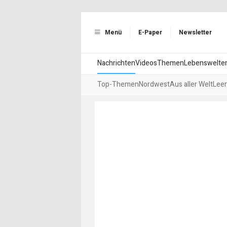
Menü
E-Paper
Newsletter
Nachrichten
Videos
Themen
Lebenswelte
Top-Themen
Nordwest
Aus aller Welt
Leer