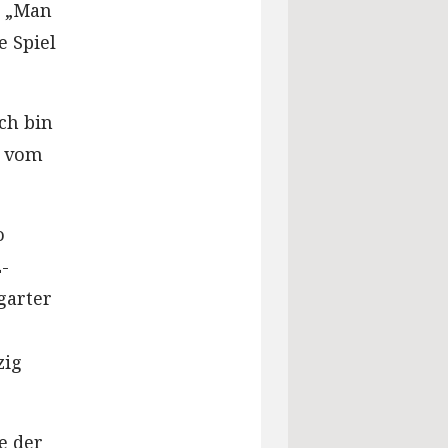
. „Man
e Spiel
ch bin
e vom
o
2-
garter
zig
e der