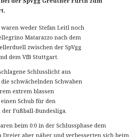
bei der SpVgg Greuther Fürth zum
t.
n waren weder Stefan Leitl noch
ellegrino Matarazzo nach dem
llerduell zwischen der SpVgg
nd dem VfB Stuttgart.
chlagene Schlusslicht aus
h die schwächelnden Schwaben
hrem extrem blassen
 einen Schub für den
 der Fußball-Bundesliga.
waren beim 0:0 in der Schlussphase dem
 Dreier aber näher und verbesserten sich beim