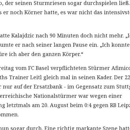
, der seinen Sturmriesen sogar durchspielen ließ
 er noch Körner hatte, es war nicht das intensivst
atte Kalajdzic nach 90 Minuten doch nicht mehr. „I
räumte er nach seiner langen Pause ein. „Ich konnt
püre ich aber den ganzen Körper.“
reitag vom FC Basel verpflichteten Stürmer Afimic
ths Trainer Leitl gleich mal in seinen Kader. Der 2
er nur auf der Ersatzbank - im Gegensatz zum Stutt
sterreichische Nationalstürmer war wegen einer
ng letztmals am 20. August beim 0:4 gegen RB Leip
kommen.
 nun sogar durch. Eine richtig markante Szene hatt