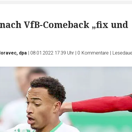
 nach VfB-Comeback „fix und
Moravec, dpa
|
08.01.2022 17:39 Uhr
|
0
Kommentare
|
Lesedauer