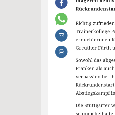
mageren Remis 
Rückrundenstar
Richtig zufriede
Trainerkollege P
ernüchternden Ke
Greuther Fürth u
Sowohl das abges
Franken als auc
verpassten bei i
Rückrundenstart
Abstiegskampf in
Die Stuttgarter 
schmeichelhaften