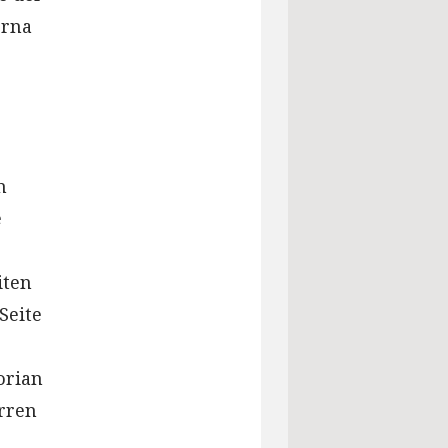
orna
n
e
iten
Seite
orian
erren