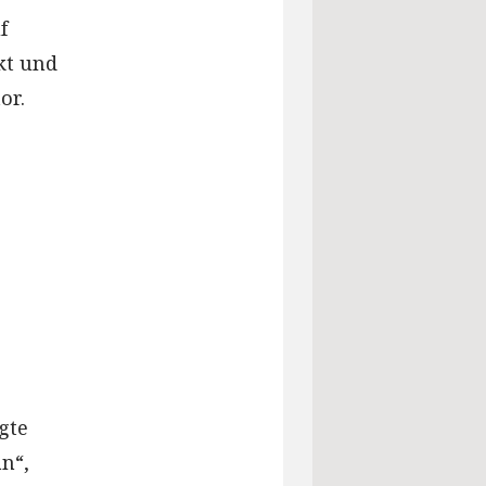
f
kt und
or.
agte
an“,