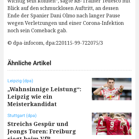
wichtig sein können“, sagte RB-Trainer Tedesco mit
Blick auf den schmucklosen Auftritt, an dessen
Ende der Spanier Dani Olmo nach langer Pause
wegen Verletzungen und einer Corona-Infektion
noch sein Comeback gab.
© dpa-infocom, dpa:220115-99-722075/3
Ähnliche Artikel
Leipzig (dpa)
„Wahnsinnige Leistung“:
Leipzig wie ein
Meisterkandidat
Stuttgart (dpa)
Streichs Gespür und
Jeongs Toren: Freiburg
siegt beim VfB