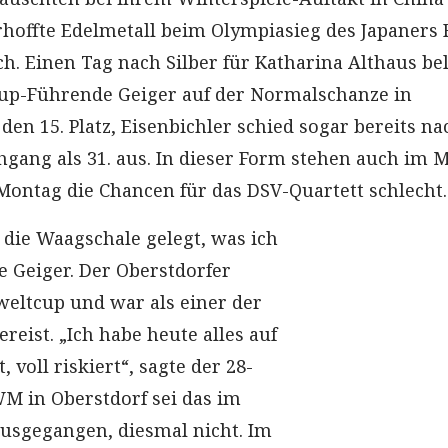
rhoffte Edelmetall beim Olympiasieg des Japaners
ch. Einen Tag nach Silber für Katharina Althaus be
up-Führende Geiger auf der Normalschanze in
en 15. Platz, Eisenbichler schied sogar bereits na
gang als 31. aus. In dieser Form stehen auch im M
ntag die Chancen für das DSV-Quartett schlecht.
n die Waagschale gelegt, was ich
e Geiger. Der Oberstdorfer
eltcup und war als einer der
reist. „Ich habe heute alles auf
, voll riskiert“, sagte der 28-
WM in Oberstdorf sei das im
 ausgegangen, diesmal nicht. Im