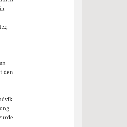
in
ter,
nen
t den
ndvik
ung.
wurde