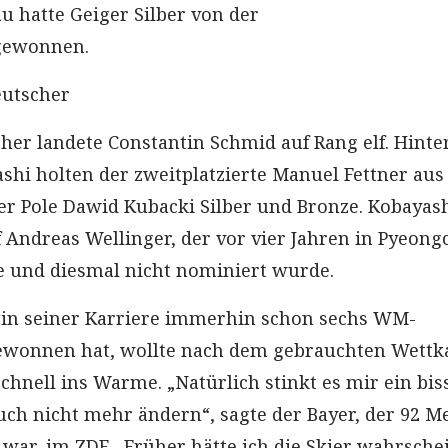
u hatte Geiger Silber von der
gewonnen.
eutscher
cher landete Constantin Schmid auf Rang elf. Hinte
hi holten der zweitplatzierte Manuel Fettner aus
er Pole Dawid Kubacki Silber und Bronze. Kobayash
 Andreas Wellinger, der vor vier Jahren in Pyeon
e und diesmal nicht nominiert wurde.
r in seiner Karriere immerhin schon sechs WM-
ewonnen hat, wollte nach dem gebrauchten Wettk
chnell ins Warme. „Natürlich stinkt es mir ein bis
auch nicht mehr ändern“, sagte der Bayer, der 92 M
war, im ZDF. „Früher hätte ich die Skier wahrsche