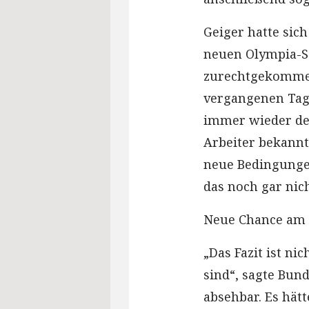
Geiger hatte sich
neuen Olympia-Sc
zurechtgekommen
vergangenen Tage
immer wieder den
Arbeiter bekannte
neue Bedingungen
das noch gar nich
Neue Chance am
„Das Fazit ist ni
sind“, sagte Bun
absehbar. Es hät