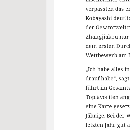
verpassten das e
Kobayashi deutli
der Gesamtweltc
Zhangjiakou nur d
dem ersten Durch
Wettbewerb am Mo
„Ich habe alles i
drauf habe“, sagt
führt im Gesamtw
Topfavoriten ange
eine Karte gesetzt
Jährige. Bei der 
letzten Jahr gut