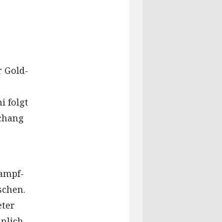
r Gold-
i folgt
gchang
ampf-
schen.
eter
inlich