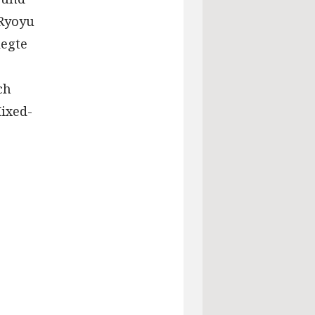
 Ryoyu
legte
ch
ixed-