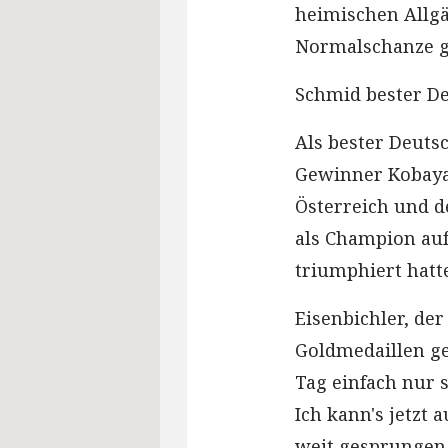
heimischen Allgä
Normalschanze 
Schmid bester D
Als bester Deuts
Gewinner Kobayas
Österreich und d
als Champion auf
triumphiert hatt
Eisenbichler, de
Goldmedaillen g
Tag einfach nur s
Ich kann's jetzt 
weit gesprungen 