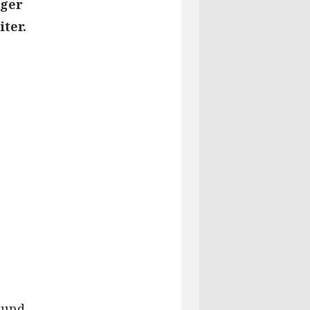
nger
ter.
 und