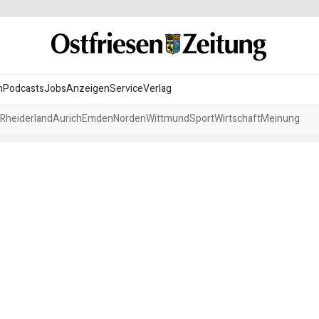
n
Podcasts
Jobs
Anzeigen
Service
Verlag
Rheiderland
Aurich
Emden
Norden
Wittmund
Sport
Wirtschaft
Meinung