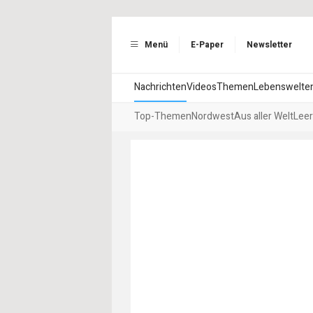
Menü
E-Paper
Newsletter
Nachrichten
Videos
Themen
Lebenswelte
Top-Themen
Nordwest
Aus aller Welt
Leer