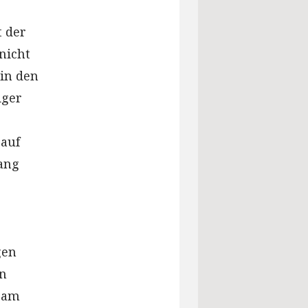
t der
nicht
in den
iger
 auf
ang
gen
en
m am