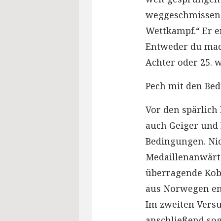
weggeschmissen. 
Wettkampf.“ Er e
Entweder du machs
Achter oder 25. w
Pech mit den Be
Vor den spärlich
auch Geiger und 
Bedingungen. Nic
Medaillenanwärte
überragende Kob
aus Norwegen en
Im zweiten Versu
anschließend soga