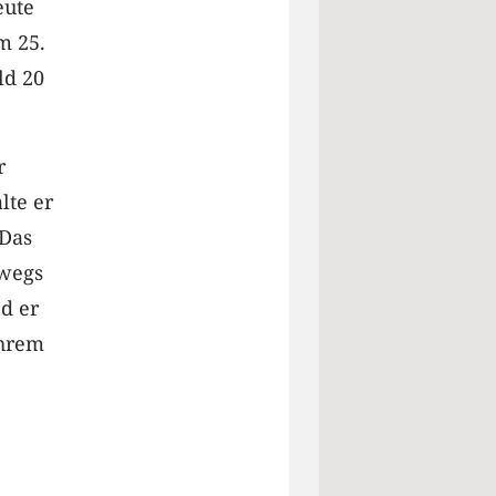
eute
m 25.
ld 20
r
lte er
„Das
rwegs
d er
ihrem