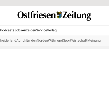
Podcasts
Jobs
Anzeigen
Service
Verlag
heiderland
Aurich
Emden
Norden
Wittmund
Sport
Wirtschaft
Meinung