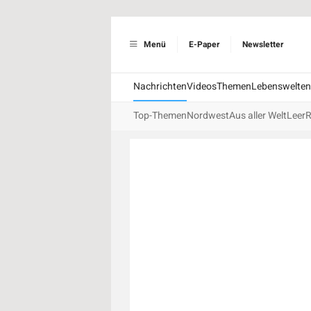
Menü
E-Paper
Newsletter
Nachrichten
Videos
Themen
Lebenswelten
Top-Themen
Nordwest
Aus aller Welt
Leer
R