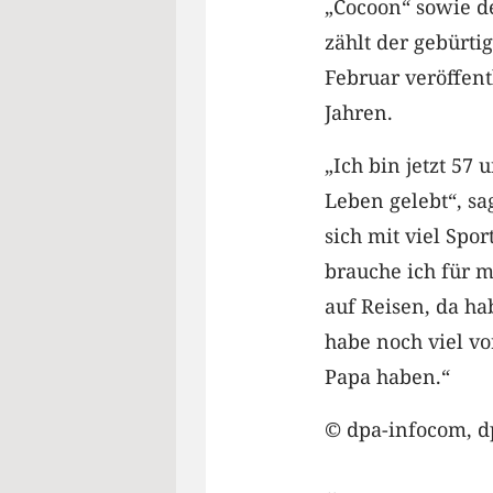
„Cocoon“ sowie de
zählt der gebürti
Februar veröffentl
Jahren.
„Ich bin jetzt 57 
Leben gelebt“, sa
sich mit viel Spor
brauche ich für m
auf Reisen, da ha
habe noch viel vo
Papa haben.“
© dpa-infocom, d