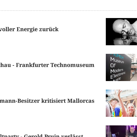
voller Energie zurück
Schau - Frankfurter Technomuseum
mann-Besitzer kritisiert Mallorcas
tparty - Gerold Pruin verlässt