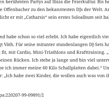
n berühmten Partys auf Ibiza die Feierkultur. Bis h
ge Offenbacher zu den bekanntesten DJs der Welt. A
icht er mit „Catharsis“ sein erstes Soloalbum seit ba
und habe schon so viel erlebt. Ich habe eigentlich vie
gt Väth. Für seine mitunter stundenlangen DJ-Sets ha
t fit, mit Cardio, Mini-Triathlons und Krafttraining. 
einen Rücken. Ich stehe ja lange und bin viel unte
be ich immer meine 60 Kilo Schallplatten dabei.“ Un
r: „Ich habe zwei Kinder, die wollen auch was von 
pa:220207-99-09891/2