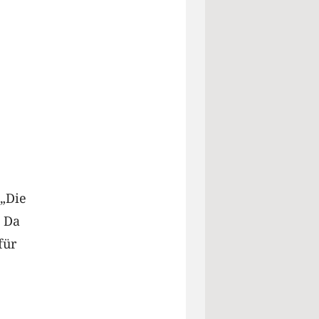
 „Die
. Da
für