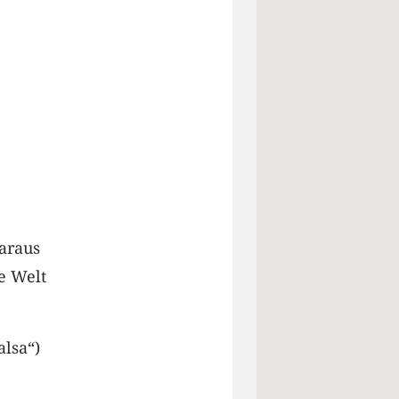
araus
e Welt
alsa“)