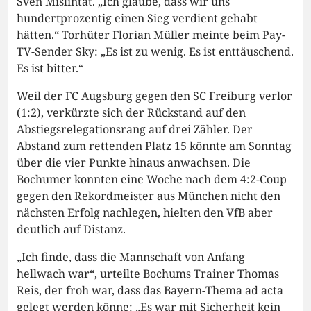
Sven Mislintat. „Ich glaube, dass wir uns
hundertprozentig einen Sieg verdient gehabt
hätten.“ Torhüter Florian Müller meinte beim Pay-
TV-Sender Sky: „Es ist zu wenig. Es ist enttäuschend.
Es ist bitter.“
Weil der FC Augsburg gegen den SC Freiburg verlor
(1:2), verkürzte sich der Rückstand auf den
Abstiegsrelegationsrang auf drei Zähler. Der
Abstand zum rettenden Platz 15 könnte am Sonntag
über die vier Punkte hinaus anwachsen. Die
Bochumer konnten eine Woche nach dem 4:2-Coup
gegen den Rekordmeister aus München nicht den
nächsten Erfolg nachlegen, hielten den VfB aber
deutlich auf Distanz.
„Ich finde, dass die Mannschaft von Anfang
hellwach war“, urteilte Bochums Trainer Thomas
Reis, der froh war, dass das Bayern-Thema ad acta
gelegt werden könne: „Es war mit Sicherheit kein