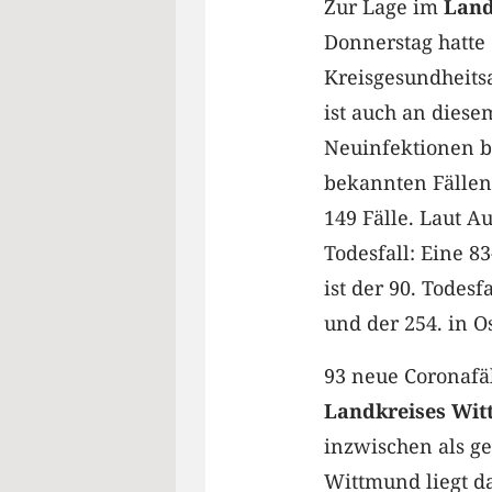
Zur Lage im
Land
Donnerstag hatte
Kreisgesundheitsa
ist auch an dies
Neuinfektionen be
bekannten Fällen
149 Fälle. Laut A
Todesfall: Eine 83
ist der 90. Tode
und der 254. in Os
93 neue Coronafä
Landkreises Wi
inzwischen als ge
Wittmund liegt da