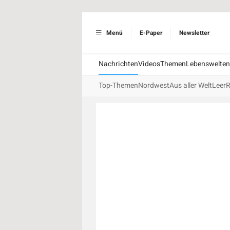
Menü
E-Paper
Newsletter
Nachrichten
Videos
Themen
Lebenswelten
Top-Themen
Nordwest
Aus aller Welt
Leer
R