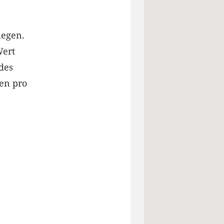
iegen.
Wert
des
en pro