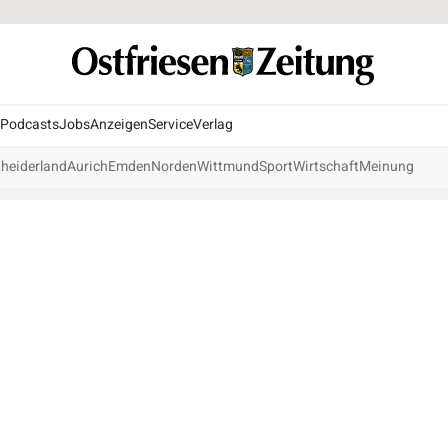
Podcasts
Jobs
Anzeigen
Service
Verlag
heiderland
Aurich
Emden
Norden
Wittmund
Sport
Wirtschaft
Meinung