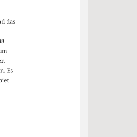
nd das
38
 um
en
en. Es
biet