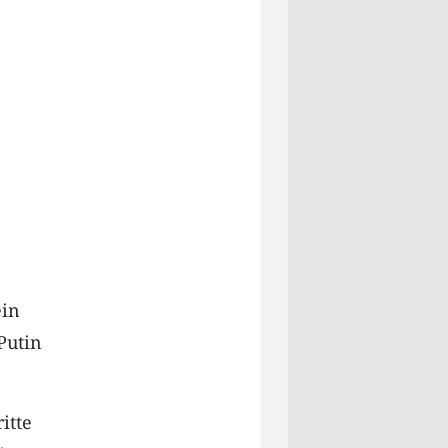
ein
Putin
itte