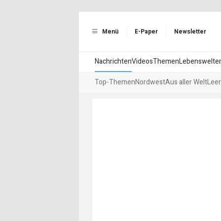
Menü
E-Paper
Newsletter
Nachrichten
Videos
Themen
Lebenswelte
Top-Themen
Nordwest
Aus aller Welt
Leer