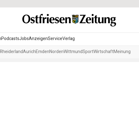
n
Podcasts
Jobs
Anzeigen
Service
Verlag
Rheiderland
Aurich
Emden
Norden
Wittmund
Sport
Wirtschaft
Meinung