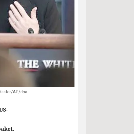
 Kaster/AP/dpa
US-
paket.