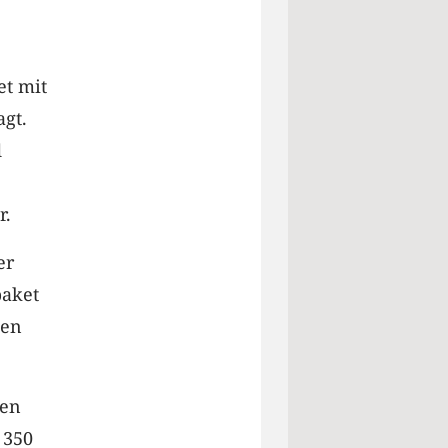
et mit
agt.
d
r.
er
paket
ten
hen
 350