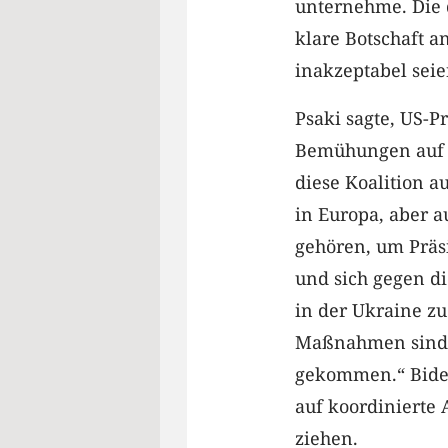
unternehme. Die d
klare Botschaft a
inakzeptabel seie
Psaki sagte, US-P
Bemühungen auf d
diese Koalition a
in Europa, aber a
gehören, um Präsi
und sich gegen di
in der Ukraine zu
Maßnahmen sind n
gekommen.“ Biden
auf koordinierte
ziehen.