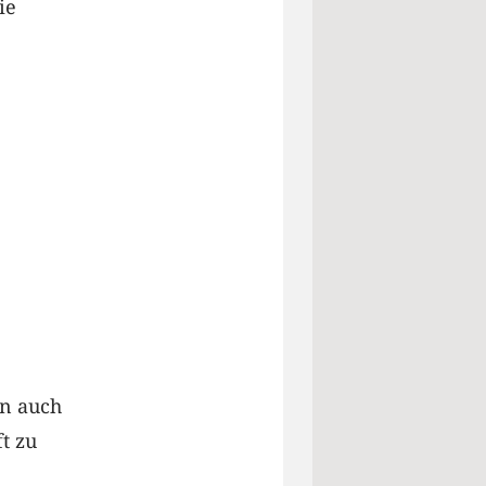
ie
rn auch
t zu