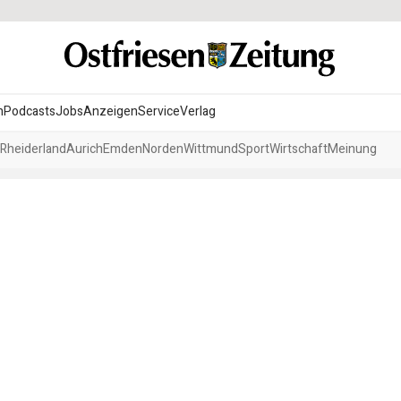
n
Podcasts
Jobs
Anzeigen
Service
Verlag
Rheiderland
Aurich
Emden
Norden
Wittmund
Sport
Wirtschaft
Meinung