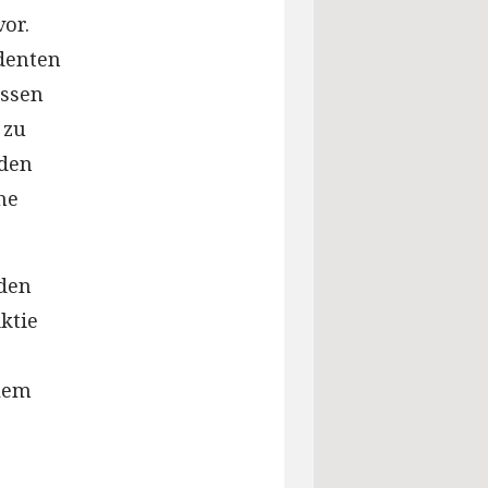
or.
identen
essen
 zu
nden
he
nden
ktie
llem