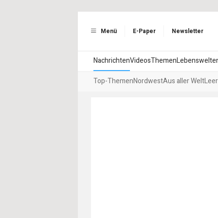
Menü
E-Paper
Newsletter
Nachrichten
Videos
Themen
Lebenswelte
Top-Themen
Nordwest
Aus aller Welt
Leer