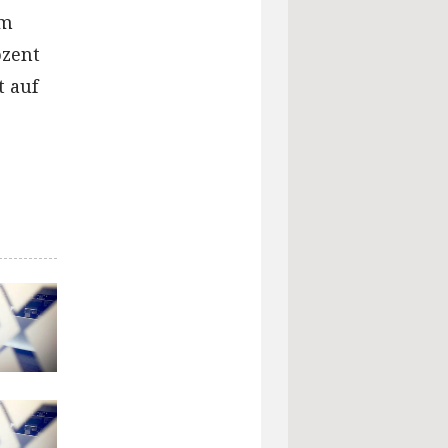
am
ozent
t auf