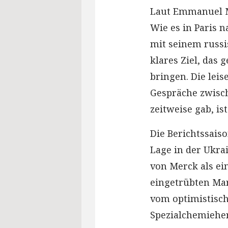
Laut Emmanuel M
Wie es in Paris 
mit seinem russi
klares Ziel, das
bringen. Die lei
Gespräche zwisc
zeitweise gab, is
Die Berichtssais
Lage in der Ukra
von Merck als ein
eingetrübten Mar
vom optimistisch
Spezialchemieher