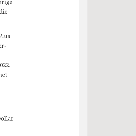
erige
die
Plus
er-
022.
net
Dollar