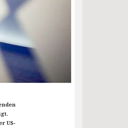
zenden
gt.
er US-