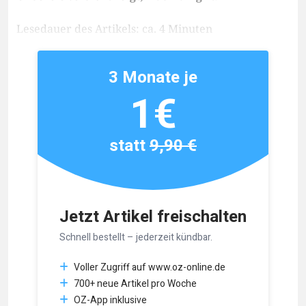
Lesedauer des Artikels: ca. 4 Minuten
3 Monate je
1€
statt
9,90 €
Jetzt Artikel freischalten
Schnell bestellt – jederzeit kündbar.
Voller Zugriff auf www.oz-online.de
700+ neue Artikel pro Woche
OZ-App inklusive