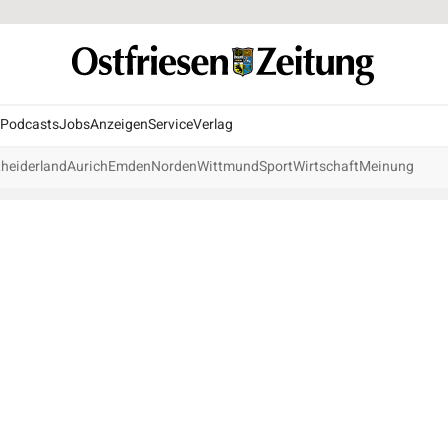
Podcasts
Jobs
Anzeigen
Service
Verlag
heiderland
Aurich
Emden
Norden
Wittmund
Sport
Wirtschaft
Meinung