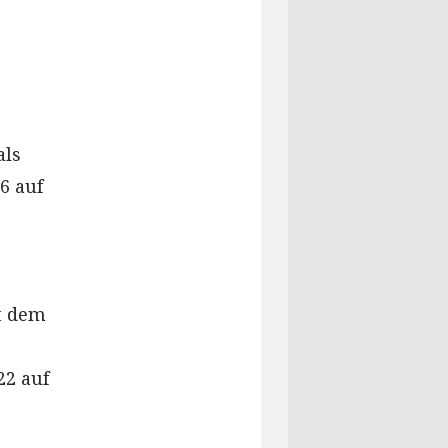
als
6 auf
t dem
22 auf