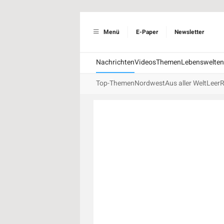
Menü
E-Paper
Newsletter
Nachrichten
Videos
Themen
Lebenswelten
Top-Themen
Nordwest
Aus aller Welt
Leer
R