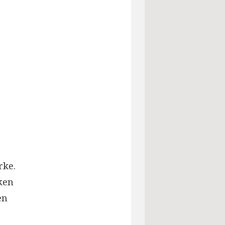
rke.
ken
en