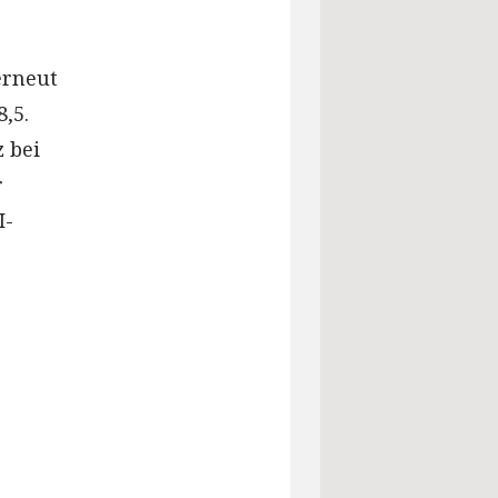
erneut
,5.
 bei
r
I-