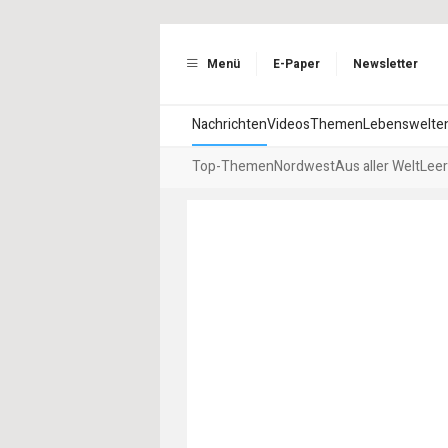
Menü
E-Paper
Newsletter
Nachrichten
Videos
Themen
Lebenswelte
Top-Themen
Nordwest
Aus aller Welt
Leer