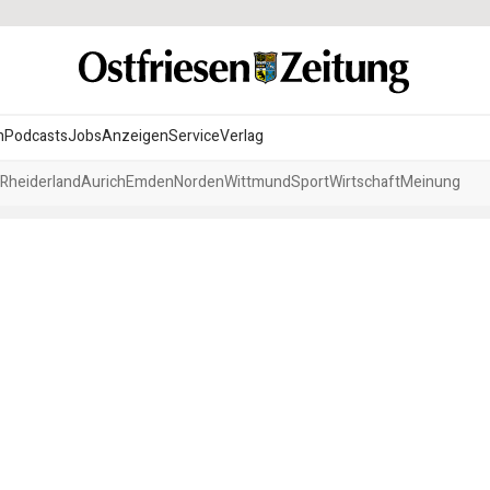
n
Podcasts
Jobs
Anzeigen
Service
Verlag
Rheiderland
Aurich
Emden
Norden
Wittmund
Sport
Wirtschaft
Meinung