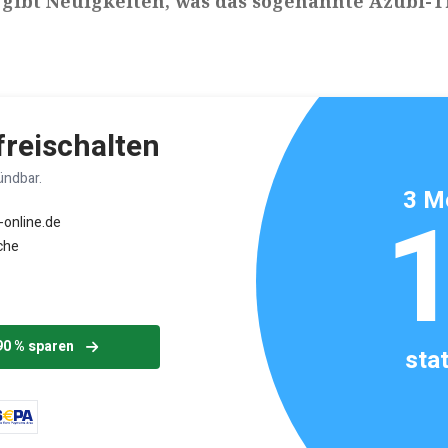
 gibt Neuigkeiten, was das sogenannte Azubi-T
ikels: ca. 4 Minuten
 freischalten
ündbar.
3 M
-online.de
che
90 % sparen
sta