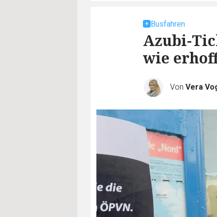
Busfahren
Azubi-Tic
wie erhof
Von
Vera Vo