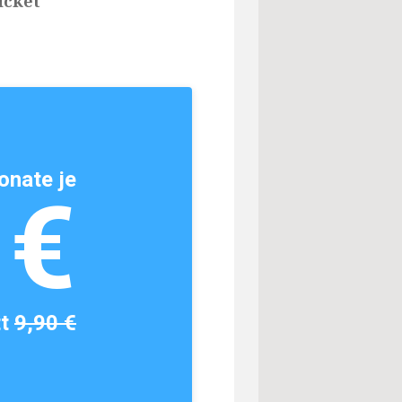
icket
onate je
1€
tt
9,90 €