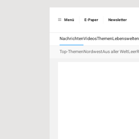
Menü
E-Paper
Newsletter
Nachrichten
Videos
Themen
Lebenswelten
Top-Themen
Nordwest
Aus aller Welt
Leer
R