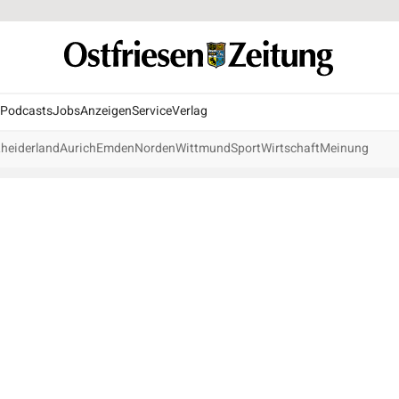
Podcasts
Jobs
Anzeigen
Service
Verlag
heiderland
Aurich
Emden
Norden
Wittmund
Sport
Wirtschaft
Meinung