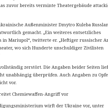
s zuvor bereits verminte Theatergebäude attacki
ukrainische Außenminister Dmytro Kuleba Russlan
ntwortlich gemacht. „Ein weiteres entsetzliches
in Mariupol“, twitterte er. „Heftiger russischer A
eater, wo sich Hunderte unschuldiger Zivilisten
“
ollständig zerstört. Die Angaben beider Seiten li
icht unabhängig überprüfen. Auch Angaben zu Opf
cht vor.
eitet Chemiewaffen-Angriff vor
digungsministerium wirft der Ukraine vor, unter