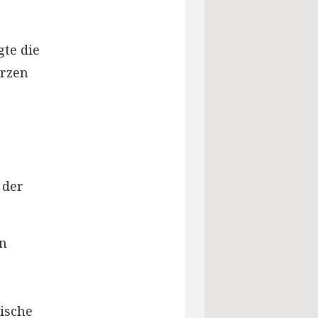
te die
erzen
 der
en
tische