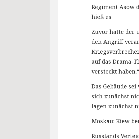
Regiment Asow da
hieß es.
Zuvor hatte der 
den Angriff vera
Kriegsverbrechen 
auf das Drama-Th
versteckt haben.
Das Gebäude sei v
sich zunächst n
lagen zunächst ni
Moskau: Kiew ber
Russlands Vertei