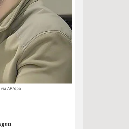
n via AP/dpa
-
ngen