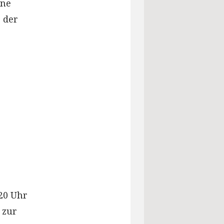
ine
 der
20 Uhr
 zur