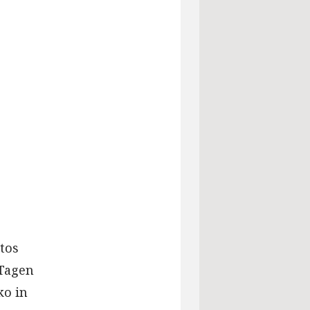
tos
 Tagen
ko in