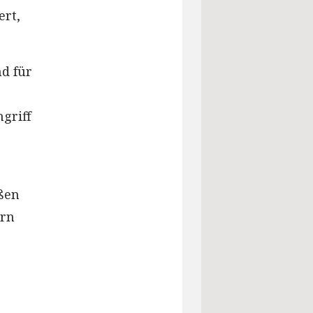
ert,
d für
ngriff
eßen
ern