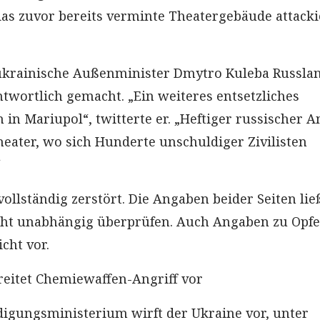
s zuvor bereits verminte Theatergebäude attacki
ukrainische Außenminister Dmytro Kuleba Russlan
ntwortlich gemacht. „Ein weiteres entsetzliches
in Mariupol“, twitterte er. „Heftiger russischer A
eater, wo sich Hunderte unschuldiger Zivilisten
“
ollständig zerstört. Die Angaben beider Seiten li
icht unabhängig überprüfen. Auch Angaben zu Opf
cht vor.
eitet Chemiewaffen-Angriff vor
digungsministerium wirft der Ukraine vor, unter