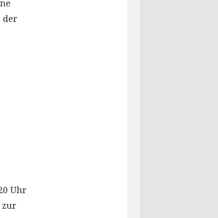
ine
 der
20 Uhr
 zur