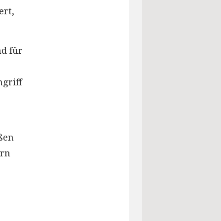
ert,
d für
ngriff
eßen
ern