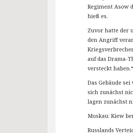
Regiment Asow da
hieß es.
Zuvor hatte der 
den Angriff vera
Kriegsverbrechen 
auf das Drama-Th
versteckt haben.
Das Gebäude sei v
sich zunächst n
lagen zunächst ni
Moskau: Kiew ber
Russlands Vertei