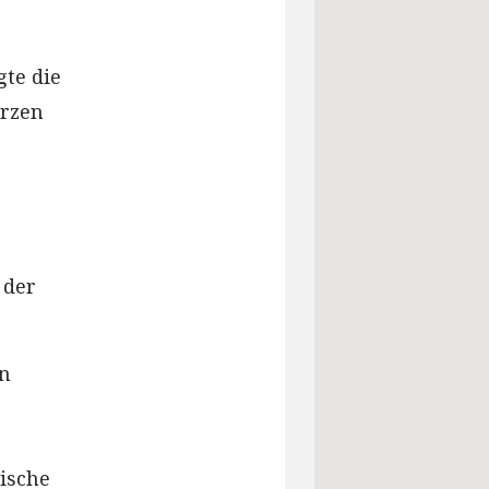
te die
erzen
 der
en
tische