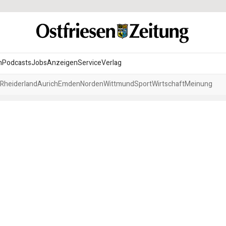
n
Podcasts
Jobs
Anzeigen
Service
Verlag
Rheiderland
Aurich
Emden
Norden
Wittmund
Sport
Wirtschaft
Meinung