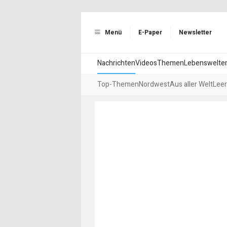
Menü
E-Paper
Newsletter
Nachrichten
Videos
Themen
Lebenswelte
Top-Themen
Nordwest
Aus aller Welt
Leer