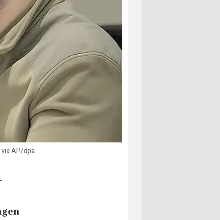
n via AP/dpa
-
ngen