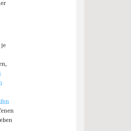
der
 je
en,
i
n
lfen
ffenen
geben