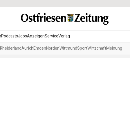
n
Podcasts
Jobs
Anzeigen
Service
Verlag
Rheiderland
Aurich
Emden
Norden
Wittmund
Sport
Wirtschaft
Meinung