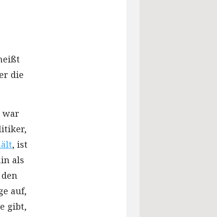
 heißt
er die
d war
tiker,
ält
, ist
in als
 den
ge auf,
e gibt,