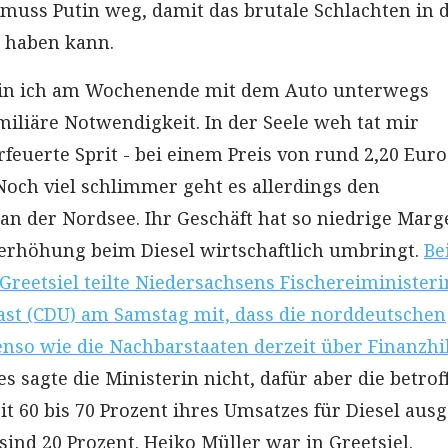
 muss Putin weg, damit das brutale Schlachten in 
 haben kann.
bin ich am Wochenende mit dem Auto unterwegs
miliäre Notwendigkeit. In der Seele weh tat mir
rfeuerte Sprit - bei einem Preis von rund 2,20 Euro
 Noch viel schlimmer geht es allerdings den
an der Nordsee. Ihr Geschäft hat so niedrige Marg
iserhöhung beim Diesel wirtschaftlich umbringt.
Be
Greetsiel teilte Niedersachsens Fischereiministeri
ast (CDU) am Samstag mit, dass die norddeutschen
nso wie die Nachbarstaaten derzeit über Finanzhi
s sagte die Ministerin nicht, dafür aber die betro
eit 60 bis 70 Prozent ihres Umsatzes für Diesel aus
ind 20 Prozent. Heiko Müller war in Greetsiel.