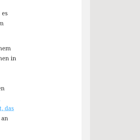
 es
um
chem
nen in
en
s
t, das
 an