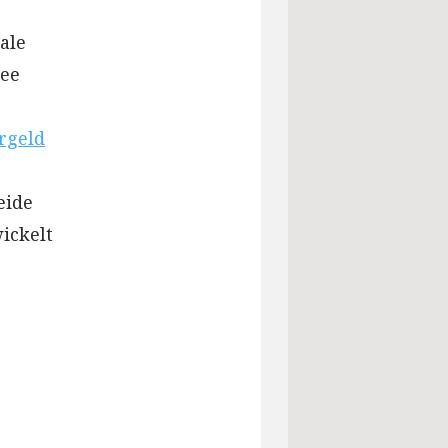
ale
see
rgeld
eide
ickelt