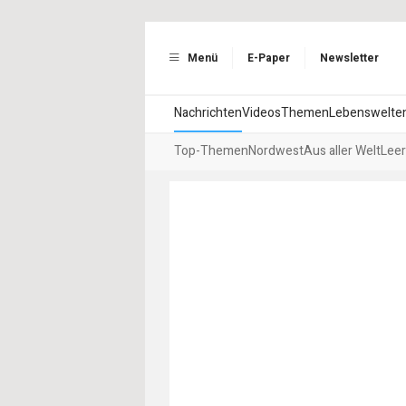
Menü
E-Paper
Newsletter
Nachrichten
Videos
Themen
Lebenswelte
Top-Themen
Nordwest
Aus aller Welt
Leer