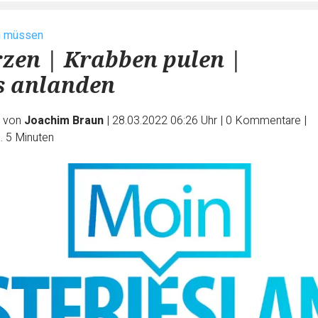
n müssen
rzen | Krabben pulen |
s anlanden
e von
Joachim Braun
|
28.03.2022 06:26 Uhr
|
0
Kommentare
|
. 5 Minuten