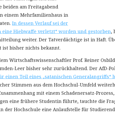
e beiden am Freitagabend
in einem Mehrfamilienhaus in
raten.
In dessen Verlauf sei der
h eine Hiebwaffe verletzt“ worden und gestorben
,
itteilung weiter. Der Tatverdächtige ist in Haft. Üb
 ist bisher nichts bekannt.
m Wirtschaftswissenschaftler Prof. Reiner Osbil
mden-Leer bisher sehr zurückhaltend. Der AfD-Poli
ür einen Teil eines „satanischen Generalangriffs“ h
tischer Stimmen aus dem Hochschul-Umfeld weiterh
m Zusammenhang mit einem Schadenersatz-Prozess,
gen eine frühere Studentin führte, tauchte die Fra
an der Hochschule eine Anlaufstelle für Studierend