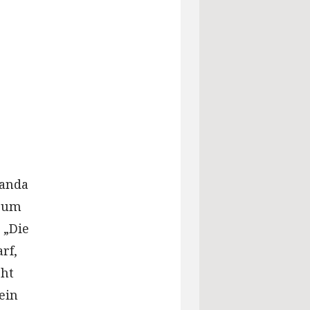
ganda
 zum
 „Die
rf,
cht
ein