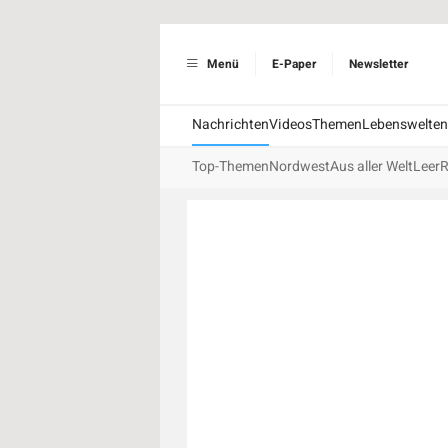
Menü
E-Paper
Newsletter
Nachrichten
Videos
Themen
Lebenswelten
Top-Themen
Nordwest
Aus aller Welt
Leer
R