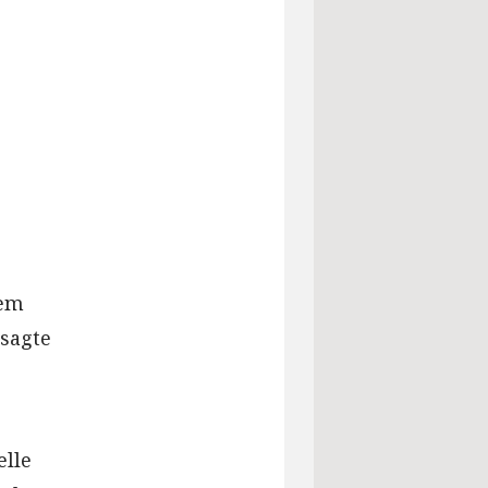
dem
 sagte
elle