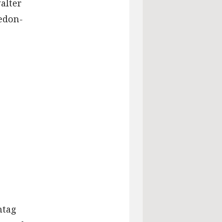
alter
edon-
r
ntag