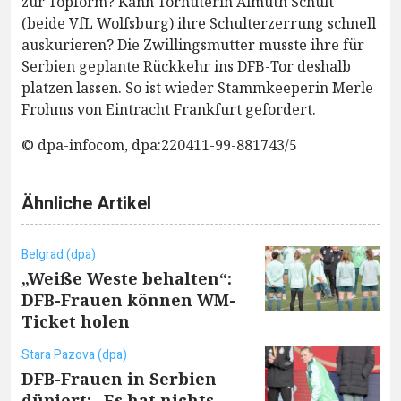
zur Topform? Kann Torhüterin Almuth Schult
(beide VfL Wolfsburg) ihre Schulterzerrung schnell
auskurieren? Die Zwillingsmutter musste ihre für
Serbien geplante Rückkehr ins DFB-Tor deshalb
platzen lassen. So ist wieder Stammkeeperin Merle
Frohms von Eintracht Frankfurt gefordert.
© dpa-infocom, dpa:220411-99-881743/5
Ähnliche Artikel
Belgrad (dpa)
„Weiße Weste behalten“:
DFB-Frauen können WM-
Ticket holen
Stara Pazova (dpa)
DFB-Frauen in Serbien
düpiert: „Es hat nichts