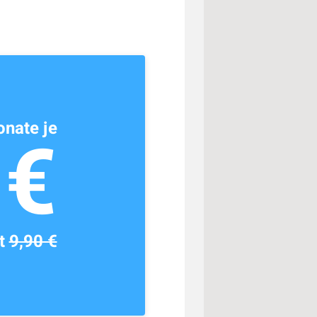
nate je
1€
tt
9,90 €