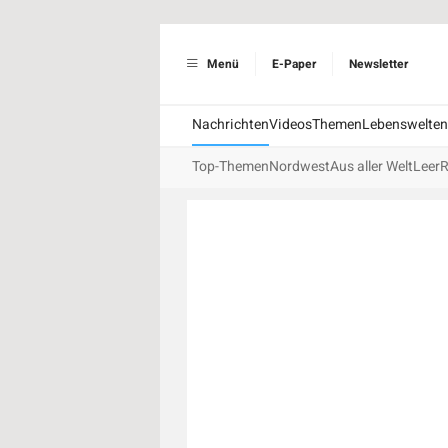
Menü
E-Paper
Newsletter
Nachrichten
Videos
Themen
Lebenswelten
Top-Themen
Nordwest
Aus aller Welt
Leer
R