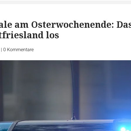
ale am Osterwochenende: Da
tfriesland los
r
|
0
Kommentare