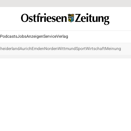
Podcasts
Jobs
Anzeigen
Service
Verlag
heiderland
Aurich
Emden
Norden
Wittmund
Sport
Wirtschaft
Meinung