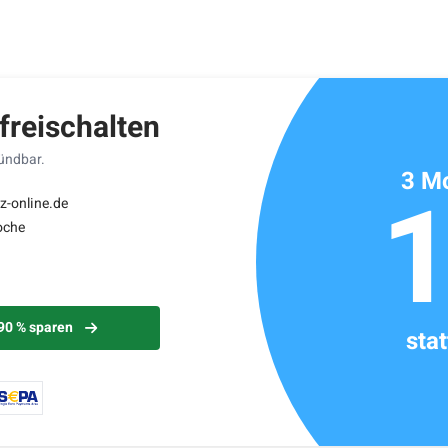
ikels: ca. 4 Minuten
 freischalten
kündbar.
3 Mo
z-online.de
oche
 90 % sparen
sta