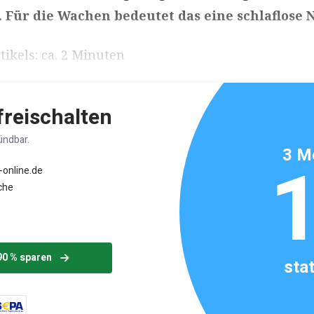
Für die Wachen bedeutet das eine schlaflose N
ikels: ca. 2 Minuten
 freischalten
ündbar.
3 M
-online.de
che
90 % sparen
sta