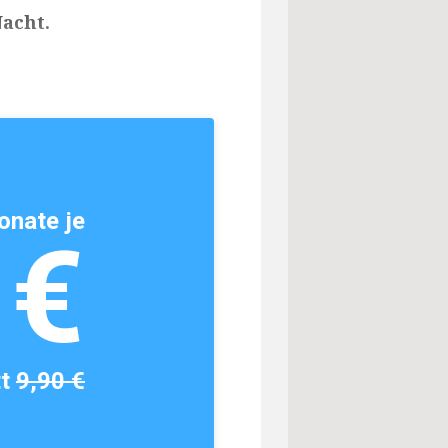
acht.
onate je
1€
tt
9,90 €