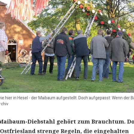
 wie hier in Hesel - der Maibaum aufgestellt. Doch aufgepasst: Wenn der 
rchiv
 Maibaum-Diebstahl gehört zum Brauchtum. D
n Ostfriesland strenge Regeln, die eingehalten