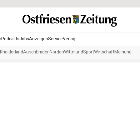
n
Podcasts
Jobs
Anzeigen
Service
Verlag
Rheiderland
Aurich
Emden
Norden
Wittmund
Sport
Wirtschaft
Meinung