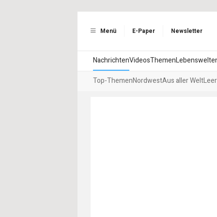
Menü
E-Paper
Newsletter
Nachrichten
Videos
Themen
Lebenswelte
Top-Themen
Nordwest
Aus aller Welt
Leer