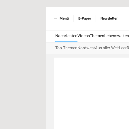
Menü
E-Paper
Newsletter
Nachrichten
Videos
Themen
Lebenswelten
Top-Themen
Nordwest
Aus aller Welt
Leer
R