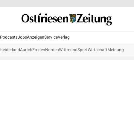
Podcasts
Jobs
Anzeigen
Service
Verlag
heiderland
Aurich
Emden
Norden
Wittmund
Sport
Wirtschaft
Meinung