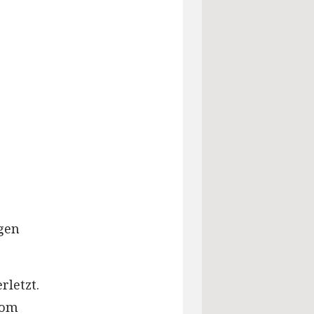
gen
rletzt.
vom