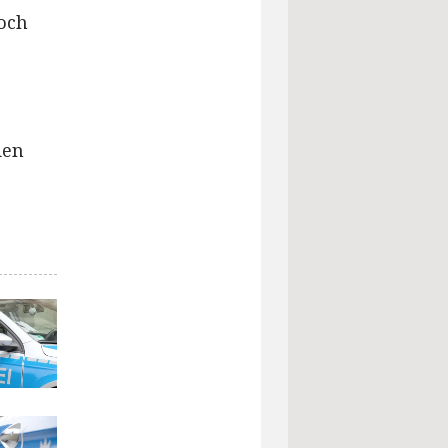
doch
den