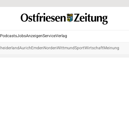
Podcasts
Jobs
Anzeigen
Service
Verlag
heiderland
Aurich
Emden
Norden
Wittmund
Sport
Wirtschaft
Meinung