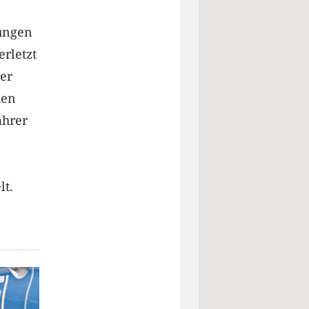
zungen
erletzt
ter
hen
ahrer
lt.