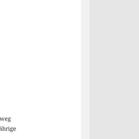
dweg
ährige