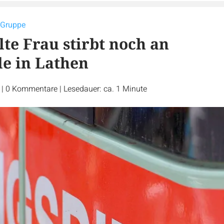
r-Gruppe
lte Frau stirbt noch an
le in Lathen
r
|
0
Kommentare
|
Lesedauer: ca. 1 Minute