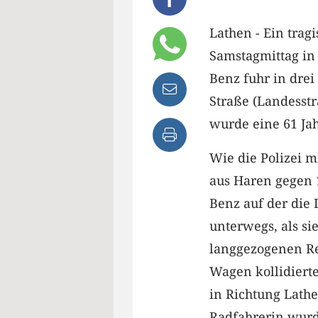
Lathen - Ein trag
Samstagmittag in
Benz fuhr in drei
Straße (Landesst
wurde eine 61 Jahr
Wie die Polizei mi
aus Haren gegen 
Benz auf der die 
unterwegs, als si
langgezogenen Re
Wagen kollidiert
in Richtung Lathe
Radfahrerin wurd