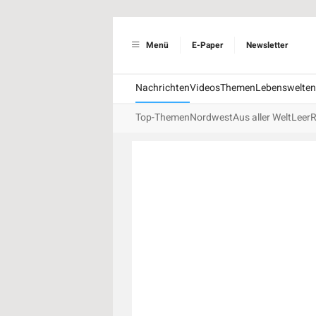
Menü
E-Paper
Newsletter
Nachrichten
Videos
Themen
Lebenswelten
Top-Themen
Nordwest
Aus aller Welt
Leer
R