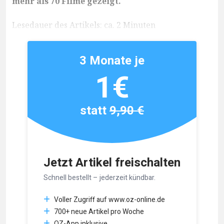
mehr als 70 Filme gezeigt.
Lesedauer des Artikels: ca. 2 Minuten
3 Monate je
1€
statt
9,90 €
Jetzt Artikel freischalten
Schnell bestellt – jederzeit kündbar.
Voller Zugriff auf www.oz-online.de
700+ neue Artikel pro Woche
OZ-App inklusive