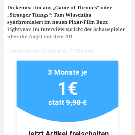
Du kennst ihn aus „Game of Thrones“ oder
„Stranger Things“: Tom Wlaschiha
synchronisiert im neuen Pixar-Film Buzz
Lightyear. Im Interview spricht der Schauspieler
über die Angst vor dem All.
Lesedauer des Artikels: ca. 5 Minuten
3 Monate je
1€
statt
9,90 €
Jetzt Artikel freischalten