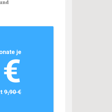
 und
onate je
1€
tt
9,90 €