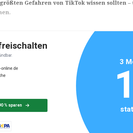
 größten Gefahren von TikTok wissen sollten –
nen.
ikels: ca. 5 Minuten
 freischalten
ündbar.
3 M
-online.de
che
90 % sparen
sta