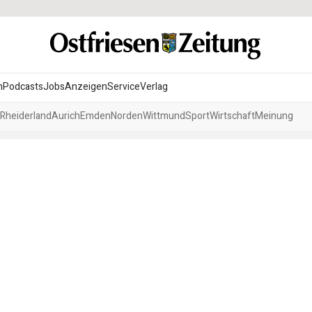
n
Podcasts
Jobs
Anzeigen
Service
Verlag
Rheiderland
Aurich
Emden
Norden
Wittmund
Sport
Wirtschaft
Meinung