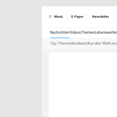
Menü
E-Paper
Newsletter
Nachrichten
Videos
Themen
Lebenswelte
Top-Themen
Nordwest
Aus aller Welt
Leer