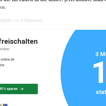
en.
ikels: ca. 4 Minuten
 freischalten
ündbar.
3 M
-online.de
che
90 % sparen
sta