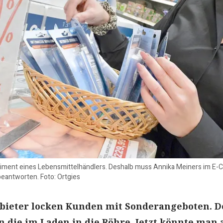
iment eines Lebensmittelhändlers. Deshalb muss Annika Meiners im E-Cen
beantworten. Foto: Ortgies
bieter locken Kunden mit Sonderangeboten. D
n die im Laden in die Röhre. Jetzt könnte man 