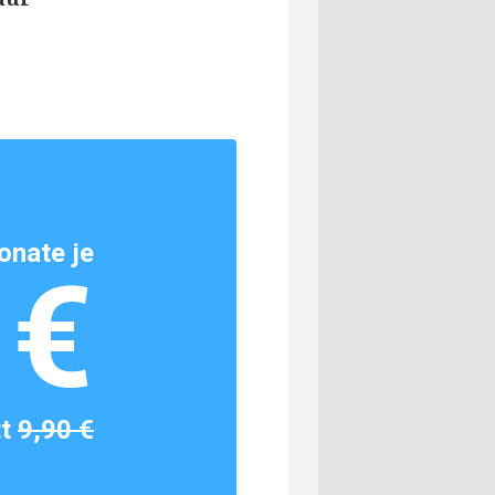
onate je
1€
tt
9,90 €