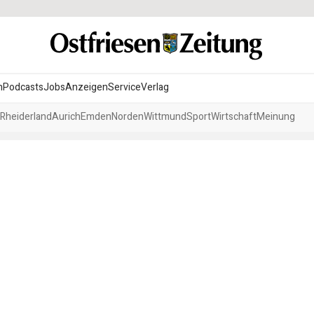
n
Podcasts
Jobs
Anzeigen
Service
Verlag
Rheiderland
Aurich
Emden
Norden
Wittmund
Sport
Wirtschaft
Meinung