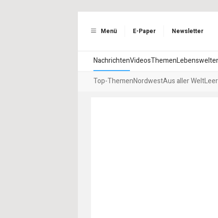
Menü
E-Paper
Newsletter
Nachrichten
Videos
Themen
Lebenswelte
Top-Themen
Nordwest
Aus aller Welt
Leer