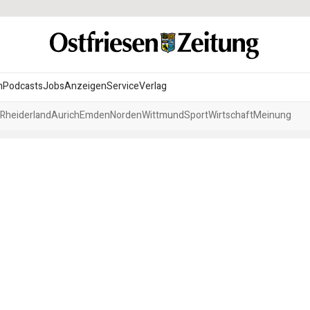
n
Podcasts
Jobs
Anzeigen
Service
Verlag
Rheiderland
Aurich
Emden
Norden
Wittmund
Sport
Wirtschaft
Meinung