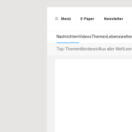
Menü
E-Paper
Newsletter
Nachrichten
Videos
Themen
Lebenswelte
Top-Themen
Nordwest
Aus aller Welt
Leer