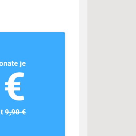
onate je
1€
tt
9,90 €