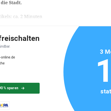
die Stadt.
ikels: ca. 2 Minuten
 freischalten
ündbar.
3 M
-online.de
che
90 % sparen
sta