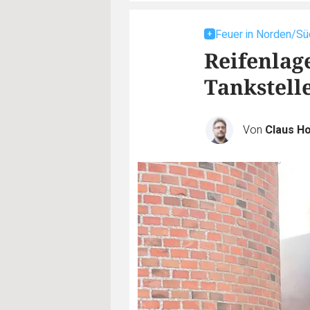
Feuer in Norden/Sü
Reifenlag
Tankstell
Von
Claus H