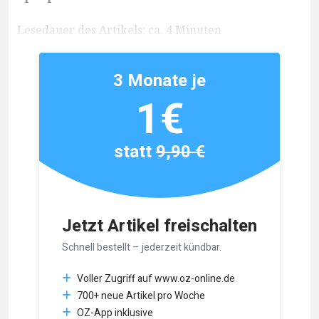
Lesedauer des Artikels: ca. 4 Minuten
3 Monate je
1€
statt
9,90 €
Jetzt Artikel freischalten
Schnell bestellt – jederzeit kündbar.
Voller Zugriff auf www.oz-online.de
700+ neue Artikel pro Woche
OZ-App inklusive