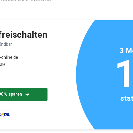
 freischalten
ündbar.
3 M
-online.de
che
90 % sparen
sta