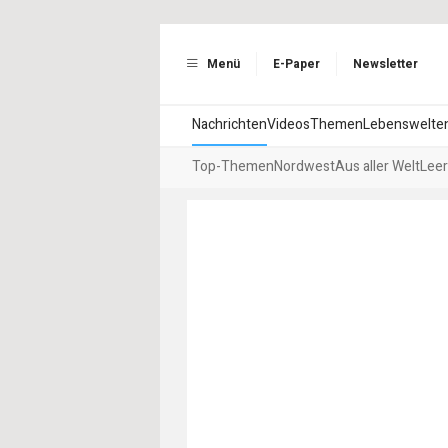
Menü
E-Paper
Newsletter
Nachrichten
Videos
Themen
Lebenswelte
Top-Themen
Nordwest
Aus aller Welt
Leer