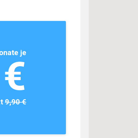
onate je
1€
tt
9,90 €