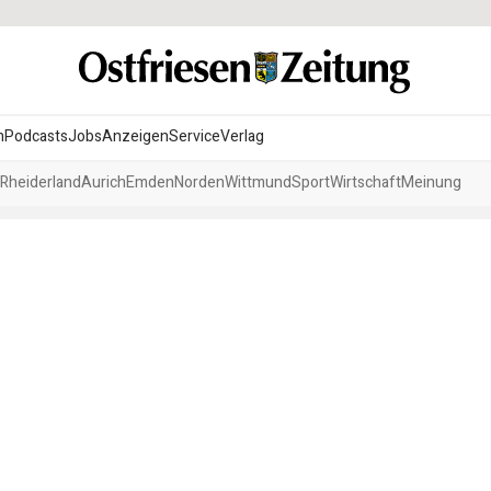
n
Podcasts
Jobs
Anzeigen
Service
Verlag
Rheiderland
Aurich
Emden
Norden
Wittmund
Sport
Wirtschaft
Meinung