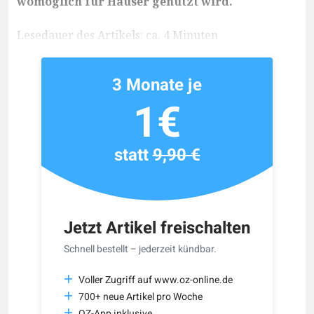
womöglich für Häuser genutzt wird.
Lesedauer des Artikels: ca. 4 Minuten
3 Monate je
1€
statt
9,90 €
Jetzt Artikel freischalten
Schnell bestellt – jederzeit kündbar.
Voller Zugriff auf www.oz-online.de
700+ neue Artikel pro Woche
OZ-App inklusive