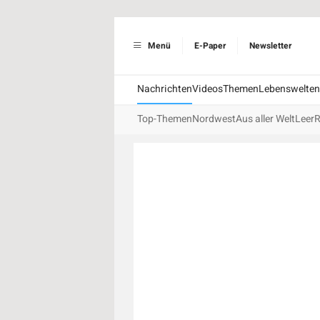
Menü
E-Paper
Newsletter
Nachrichten
Videos
Themen
Lebenswelten
Top-Themen
Nordwest
Aus aller Welt
Leer
R