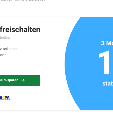
 freischalten
kündbar.
3 Mo
z-online.de
oche
 90 % sparen
sta