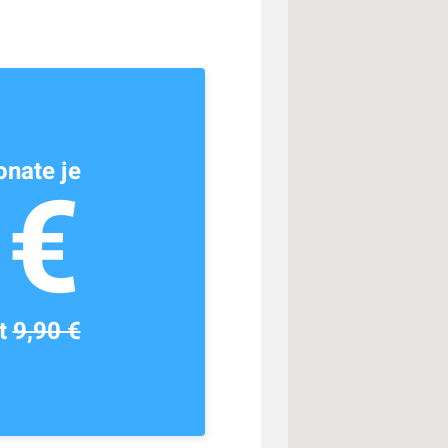
nate je
1€
tt
9,90 €