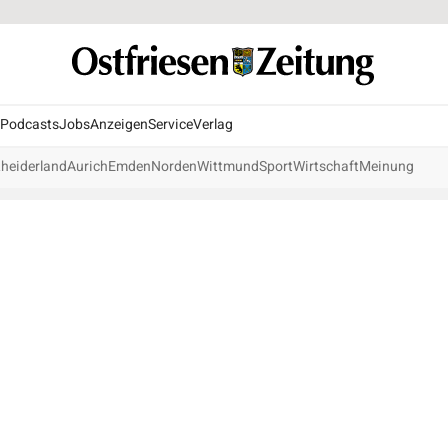
Podcasts
Jobs
Anzeigen
Service
Verlag
heiderland
Aurich
Emden
Norden
Wittmund
Sport
Wirtschaft
Meinung