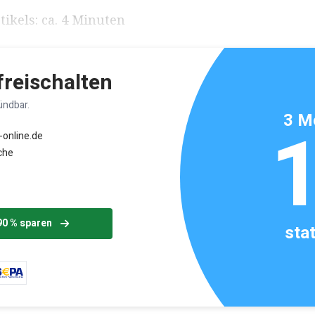
ikels: ca. 4 Minuten
 freischalten
ündbar.
3 M
-online.de
che
90 % sparen
sta