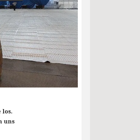
 los.
n uns