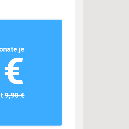
onate je
1€
tt
9,90 €