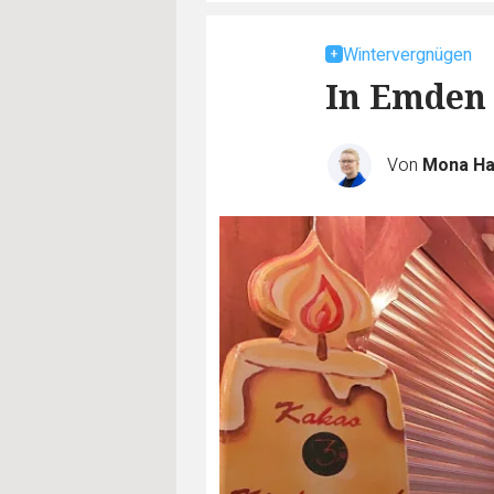
Wintervergnügen
In Emden 
Von
Mona H