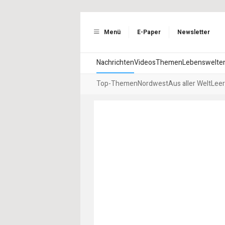
Menü
E-Paper
Newsletter
Nachrichten
Videos
Themen
Lebenswelte
Top-Themen
Nordwest
Aus aller Welt
Leer