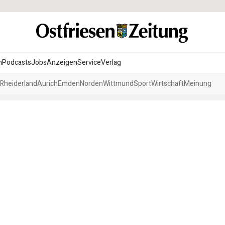
n
Podcasts
Jobs
Anzeigen
Service
Verlag
Rheiderland
Aurich
Emden
Norden
Wittmund
Sport
Wirtschaft
Meinung