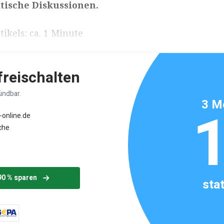
ische Diskussionen.
ikels: ca. 1 Minute
 freischalten
ündbar.
3 M
-online.de
che
90 % sparen
sta