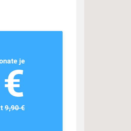
onate je
1€
tt
9,90 €