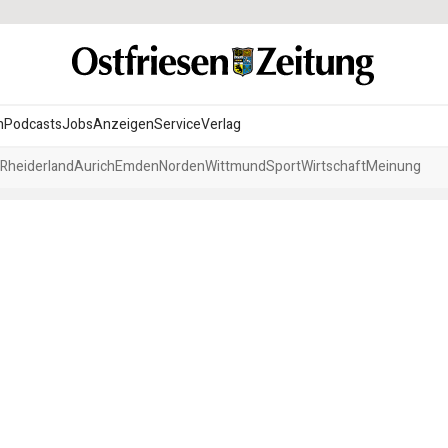
n
Podcasts
Jobs
Anzeigen
Service
Verlag
Rheiderland
Aurich
Emden
Norden
Wittmund
Sport
Wirtschaft
Meinung