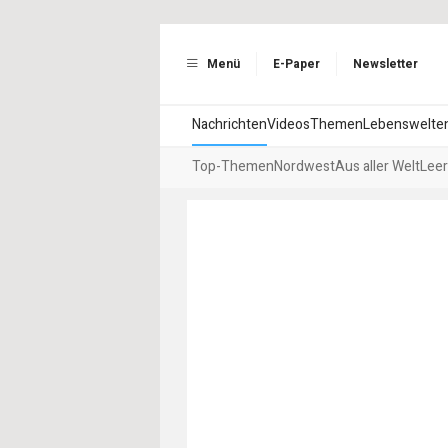
Menü
E-Paper
Newsletter
Nachrichten
Videos
Themen
Lebenswelte
Top-Themen
Nordwest
Aus aller Welt
Leer