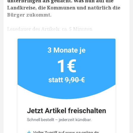
unterbringen als gedacht. Was nun auf die
Landkreise, die Kommunen und natürlich die
Bürger zukommt.
Lesedauer des Artikels: ca. 5 Minuten
3 Monate je
1€
statt
9,90 €
Jetzt Artikel freischalten
Schnell bestellt – jederzeit kündbar.
Voller Zugriff auf www.oz-online.de