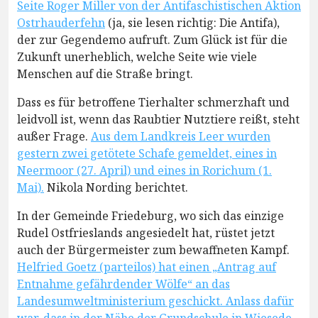
Seite Roger Miller von der Antifaschistischen Aktion
Ostrhauderfehn
(ja, sie lesen richtig: Die Antifa),
der zur Gegendemo aufruft. Zum Glück ist für die
Zukunft unerheblich, welche Seite wie viele
Menschen auf die Straße bringt.
Dass es für betroffene Tierhalter schmerzhaft und
leidvoll ist, wenn das Raubtier Nutztiere reißt, steht
außer Frage.
Aus dem Landkreis Leer wurden
gestern zwei getötete Schafe gemeldet, eines in
Neermoor (27. April) und eines in Rorichum (1.
Mai).
Nikola Nording berichtet.
In der Gemeinde Friedeburg, wo sich das einzige
Rudel Ostfrieslands angesiedelt hat, rüstet jetzt
auch der Bürgermeister zum bewaffneten Kampf.
Helfried Goetz (parteilos) hat einen „Antrag auf
Entnahme gefährdender Wölfe“ an das
Landesumweltministerium geschickt. Anlass dafür