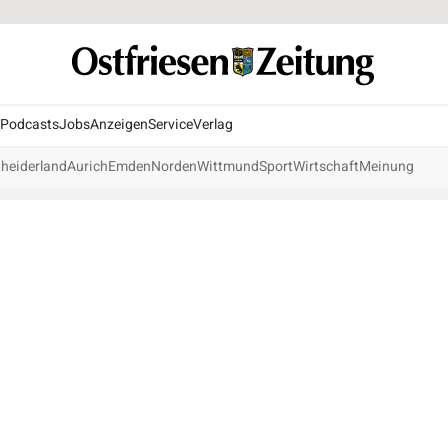
Podcasts
Jobs
Anzeigen
Service
Verlag
heiderland
Aurich
Emden
Norden
Wittmund
Sport
Wirtschaft
Meinung