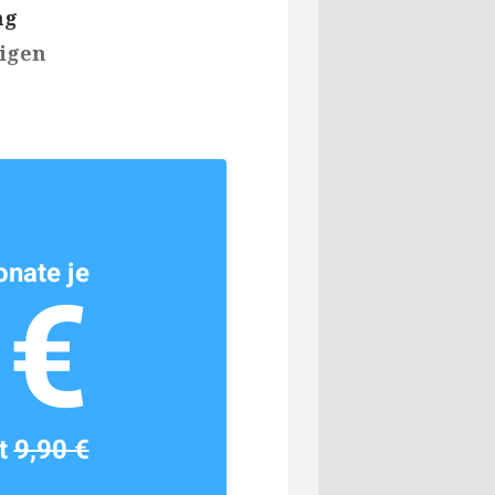
ng
rigen
nate je
1€
tt
9,90 €