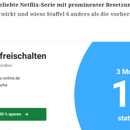
eliebte Netflix-Serie mit prominenter Besetzu
wirkt und wieso Staffel 6 anders als die vorhe
ikels: ca. 2 Minuten
 freischalten
kündbar.
3 Mo
z-online.de
oche
 90 % sparen
sta