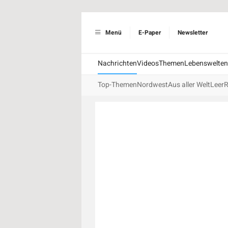
Menü
E-Paper
Newsletter
Nachrichten
Videos
Themen
Lebenswelten
Top-Themen
Nordwest
Aus aller Welt
Leer
R