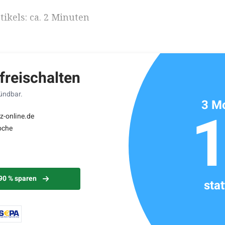
ikels: ca. 2 Minuten
 freischalten
kündbar.
3 Mo
z-online.de
oche
 90 % sparen
sta