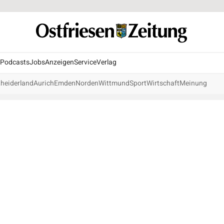
Podcasts
Jobs
Anzeigen
Service
Verlag
heiderland
Aurich
Emden
Norden
Wittmund
Sport
Wirtschaft
Meinung