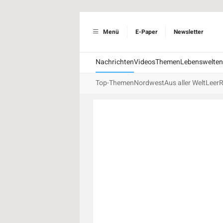
Menü
E-Paper
Newsletter
Nachrichten
Videos
Themen
Lebenswelten
Top-Themen
Nordwest
Aus aller Welt
Leer
R