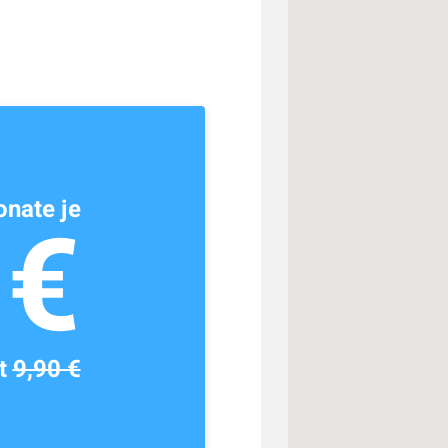
nate je
1€
tt
9,90 €