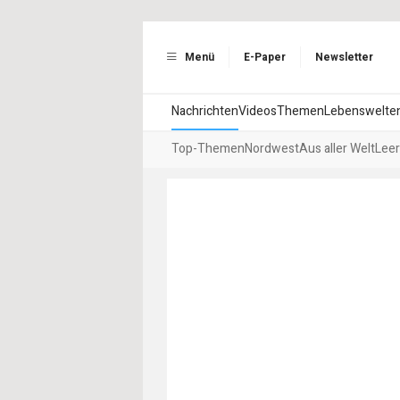
Menü
E-Paper
Newsletter
Nachrichten
Videos
Themen
Lebenswelte
Top-Themen
Nordwest
Aus aller Welt
Leer