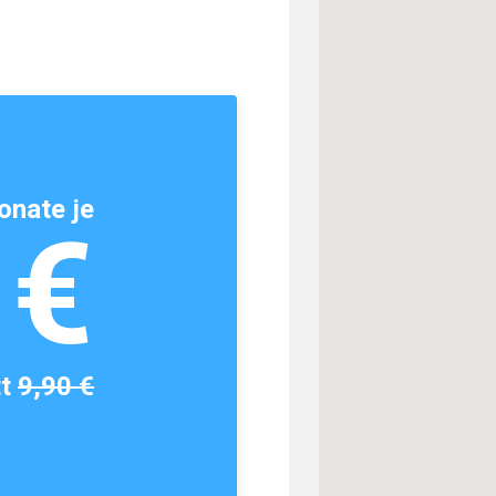
onate je
1€
tt
9,90 €