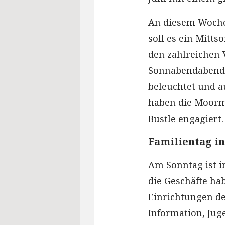
An diesem Wochen
soll es ein Mit
den zahlreichen 
Sonnabendabend i
beleuchtet und a
haben die Moorm
Bustle engagiert.
Familientag i
Am Sonntag ist i
die Geschäfte ha
Einrichtungen de
Information, Jug