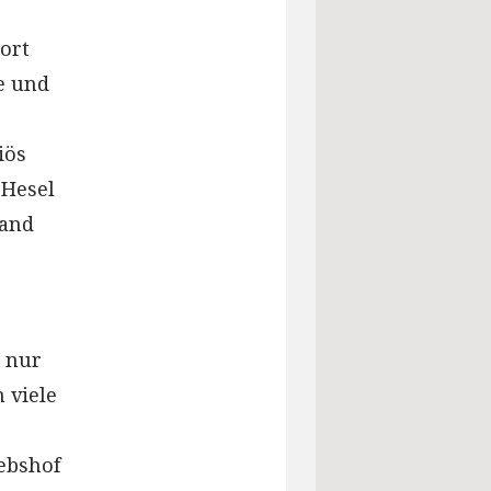
ort
e und
iös
 Hesel
 and
t nur
 viele
ebshof