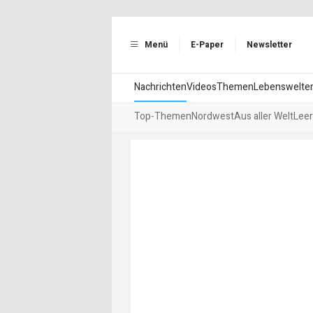
Menü
E-Paper
Newsletter
Nachrichten
Videos
Themen
Lebenswelte
Top-Themen
Nordwest
Aus aller Welt
Leer