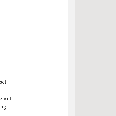
sel
eholt
ang