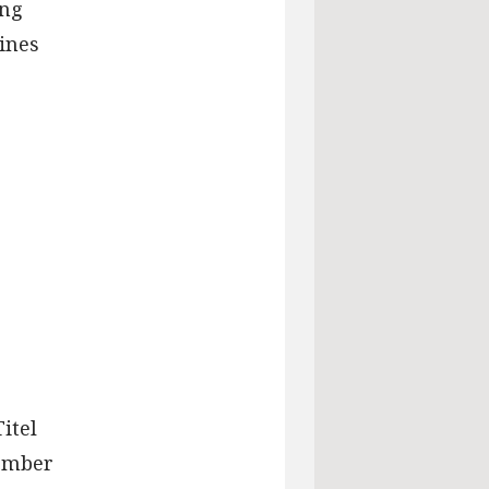
ung
ines
itel
tember