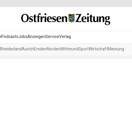
n
Podcasts
Jobs
Anzeigen
Service
Verlag
Rheiderland
Aurich
Emden
Norden
Wittmund
Sport
Wirtschaft
Meinung